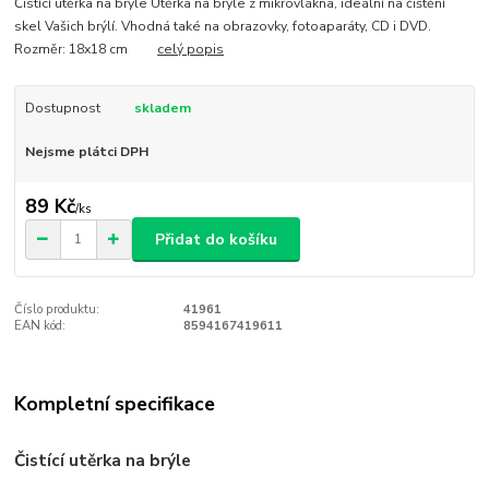
Čistící utěrka na brýle Utěrka na brýle z mikrovlákna, ideální na čištění
skel Vašich brýlí. Vhodná také na obrazovky, fotoaparáty, CD i DVD.
Rozměr: 18x18 cm
celý popis
Dostupnost
skladem
Nejsme plátci DPH
89 Kč
/
ks
Přidat do košíku
Číslo produktu:
41961
EAN kód:
8594167419611
Kompletní specifikace
Čistící utěrka na brýle