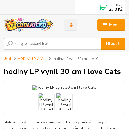
0
ks
za
0 Kč
Menu
Hledat
Úvod
HODINY LP VINYL
hodiny LP vynil 30 cm I love Cats
hodiny LP vynil 30 cm I love Cats
Stylové nástěnné hodiny z vinylové LP desky, průměr desky 30
cm.Hodiny jsou osazeny kvalitním hodinovým strojkem na 1 tužkovou