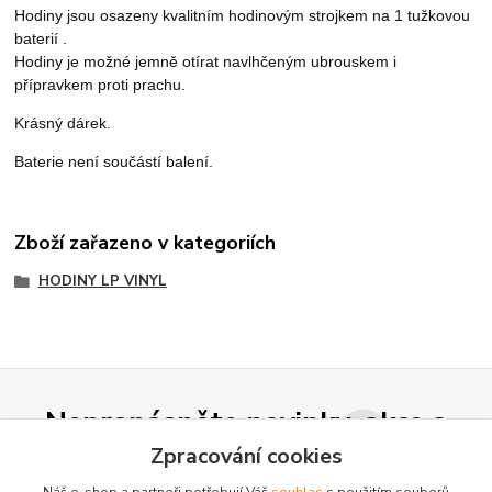
Hodiny jsou osazeny kvalitním hodinovým strojkem na 1 tužkovou
baterií .
Hodiny je možné jemně otírat navlhčeným ubrouskem i
přípravkem proti prachu.
Krásný dárek.
Baterie není součástí balení.
Zboží zařazeno v kategoriích
HODINY LP VINYL
Nepropásněte novinky, akce a
slevy!
Zpracování cookies