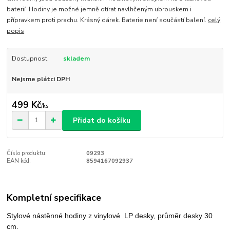
baterií .Hodiny je možné jemně otírat navlhčeným ubrouskem i
přípravkem proti prachu. Krásný dárek. Baterie není součástí balení.
celý
popis
Dostupnost
skladem
Nejsme plátci DPH
499 Kč
/
ks
Přidat do košíku
Číslo produktu:
09293
EAN kód:
8594167092937
Kompletní specifikace
Stylové nástěnné hodiny
z vinylové LP desky, průměr desky 30
cm.