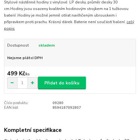
Stylové nástěnné hodiny z vinylové LP desky, průměr desky 30
cm.Hodiny jsou osazeny kvalitním hodinovým strojkem na 1 tužkovou
baterií .Hodiny je možné jemně otírat navlhčeným ubrouskem i
přípravkem proti prachu. Krásný dárek. Baterie není součástí balení.
celý
popis
Dostupnost
skladem
Nejsme plátci DPH
499 Kč
/
ks
Přidat do košíku
Číslo produktu:
09280
EAN kód:
8594167092807
Kompletní specifikace