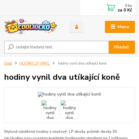
0
ks
za
0 Kč
Menu
Hledat
Úvod
HODINY LP VINYL
hodiny vynil dva utíkající koně
hodiny vynil dva utíkající koně
Stylové nástěnné hodiny z vinylové LP desky, průměr desky 30
cm.Hodiny jsou osazeny kvalitním hodinovým strojkem na 1 tužkovou