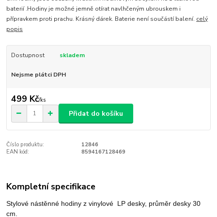
baterií .Hodiny je možné jemně otírat navlhčeným ubrouskem i
přípravkem proti prachu. Krásný dárek. Baterie není součástí balení.
celý
popis
Dostupnost
skladem
Nejsme plátci DPH
499 Kč
/
ks
Přidat do košíku
Číslo produktu:
12846
EAN kód:
8594167128469
Kompletní specifikace
Stylové nástěnné hodiny
z vinylové LP desky, průměr desky 30
cm.