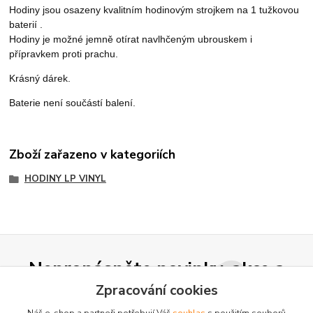
Hodiny jsou osazeny kvalitním hodinovým strojkem na 1 tužkovou
baterií .
Hodiny je možné jemně otírat navlhčeným ubrouskem i
přípravkem proti prachu.
Krásný dárek.
Baterie není součástí balení.
Zboží zařazeno v kategoriích
HODINY LP VINYL
Nepropásněte novinky, akce a
slevy!
Zpracování cookies