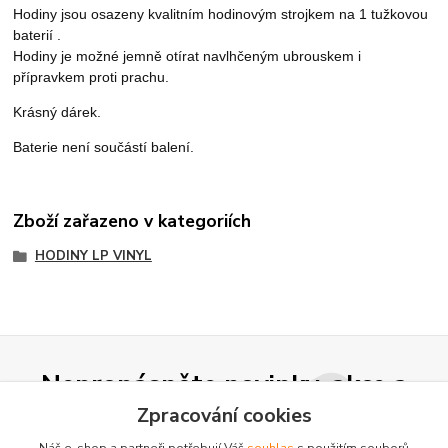
Hodiny jsou osazeny kvalitním hodinovým strojkem na 1 tužkovou
baterií .
Hodiny je možné jemně otírat navlhčeným ubrouskem i
přípravkem proti prachu.
Krásný dárek.
Baterie není součástí balení.
Zboží zařazeno v kategoriích
HODINY LP VINYL
Nepropásněte novinky, akce a
slevy!
Zpracování cookies