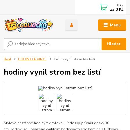
0
ks
za
0 Kč
Menu
Hledat
Úvod
HODINY LP VINYL
hodiny vynil strom bez listí
hodiny vynil strom bez listí
Stylové nástěnné hodiny z vinylové LP desky, průměr desky 30
cm.Hodiny jsou osazeny kvalitním hodinovým strojkem na 1 tužkovou