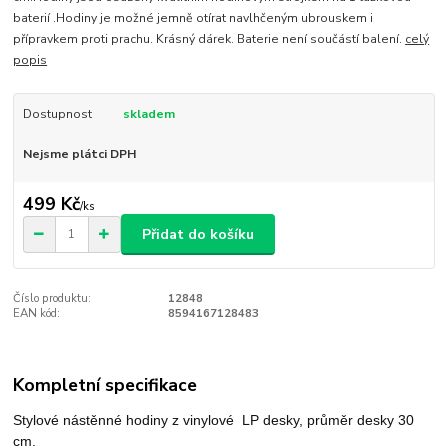
baterií .Hodiny je možné jemně otírat navlhčeným ubrouskem i
přípravkem proti prachu. Krásný dárek. Baterie není součástí balení.
celý
popis
Dostupnost
skladem
Nejsme plátci DPH
499 Kč
/
ks
Přidat do košíku
Číslo produktu:
12848
EAN kód:
8594167128483
Kompletní specifikace
Stylové nástěnné hodiny
z vinylové LP desky, průměr desky 30
cm.