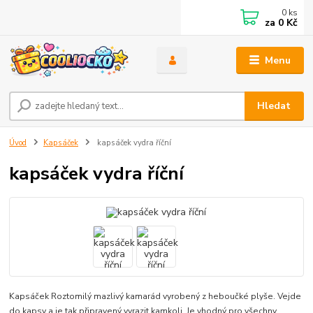
0
ks
za
0 Kč
Menu
Hledat
Úvod
Kapsáček
kapsáček vydra říční
kapsáček vydra říční
Kapsáček Roztomilý mazlivý kamarád vyrobený z heboučké plyše. Vejde
do kapsy a je tak připravený vyrazit kamkoli. Je vhodný pro všechny