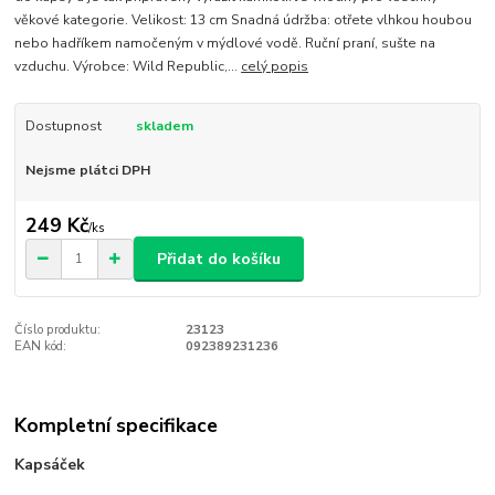
věkové kategorie. Velikost: 13 cm Snadná údržba: otřete vlhkou houbou
nebo hadříkem namočeným v mýdlové vodě. Ruční praní, sušte na
vzduchu. Výrobce: Wild Republic,...
celý popis
Dostupnost
skladem
Nejsme plátci DPH
249 Kč
/
ks
Přidat do košíku
Číslo produktu:
23123
EAN kód:
092389231236
Kompletní specifikace
Kapsáček