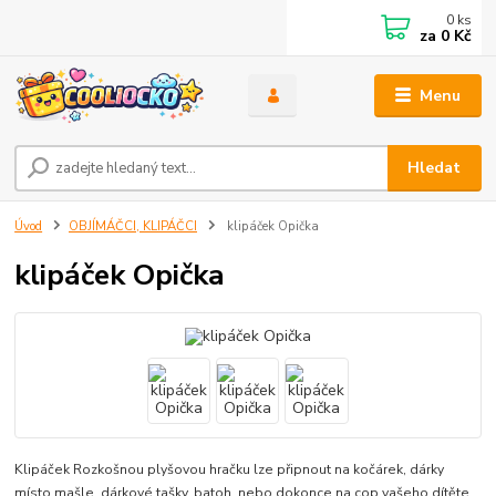
0
ks
za
0 Kč
Menu
Hledat
Úvod
OBJÍMÁČCI, KLIPÁČCI
klipáček Opička
klipáček Opička
Klipáček Rozkošnou plyšovou hračku lze připnout na kočárek, dárky
místo mašle, dárkové tašky, batoh, nebo dokonce na cop vašeho dítěte.