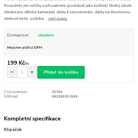
Rozevřete jim ručičky a přicvaknete (podobně jako kolíček) Skvělý dárek:
ideální pro dětské kamarády, dárky k narozeninám, dárky na dovolenou,
dárkové koše, ozdoba ...
celý popis
Dostupnost
skladem
Nejsme plátci DPH
199 Kč
/
ks
Přidat do košíku
Číslo produktu:
25764
EAN kód:
092389257649
Kompletní specifikace
Klipáček