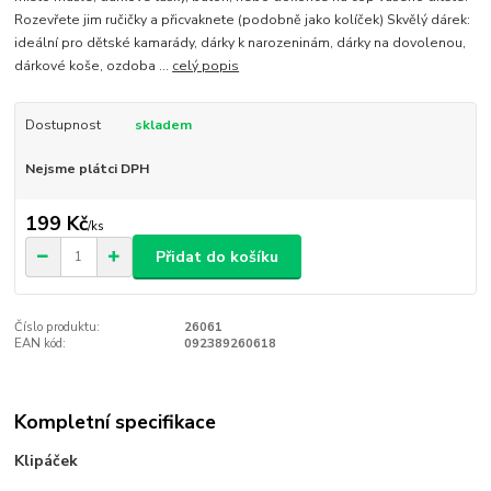
Rozevřete jim ručičky a přicvaknete (podobně jako kolíček) Skvělý dárek:
ideální pro dětské kamarády, dárky k narozeninám, dárky na dovolenou,
dárkové koše, ozdoba ...
celý popis
Dostupnost
skladem
Nejsme plátci DPH
199 Kč
/
ks
Přidat do košíku
Číslo produktu:
26061
EAN kód:
092389260618
Kompletní specifikace
Klipáček