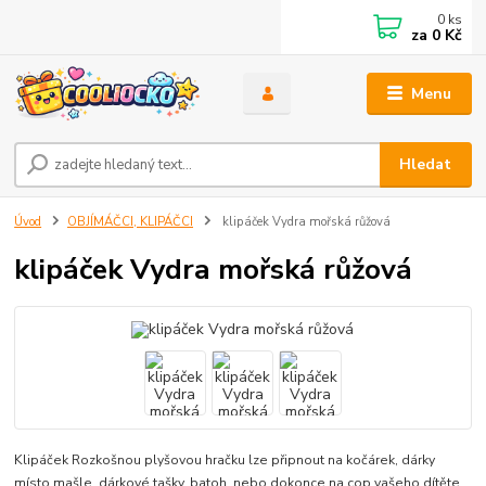
0
ks
za
0 Kč
Menu
Hledat
Úvod
OBJÍMÁČCI, KLIPÁČCI
klipáček Vydra mořská růžová
klipáček Vydra mořská růžová
Klipáček Rozkošnou plyšovou hračku lze připnout na kočárek, dárky
místo mašle, dárkové tašky, batoh, nebo dokonce na cop vašeho dítěte.