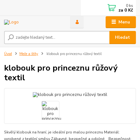
0
ks
za
0 Kč
Menu
Hledat
Úvod
Meče a štíty
klobouk pro princeznu růžový textil
klobouk pro princeznu růžový
textil
Skvělý klobouk na hraní, je ideální pro malou princeznu Materiál:
vyrobené z textilní směsy Zábavné, bezpečné a odolné Bezpečnost: