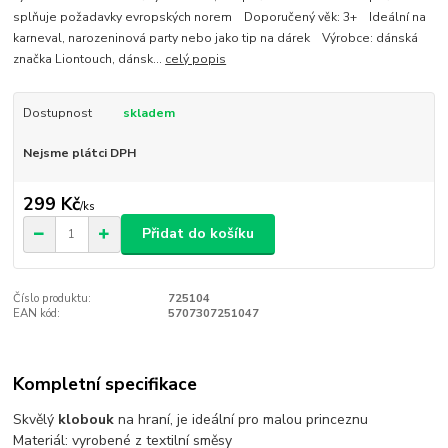
splňuje požadavky evropských norem Doporučený věk: 3+ Ideální na
karneval, narozeninová party nebo jako tip na dárek Výrobce: dánská
značka Liontouch, dánsk...
celý popis
Dostupnost
skladem
Nejsme plátci DPH
299 Kč
/
ks
Přidat do košíku
Číslo produktu:
725104
EAN kód:
5707307251047
Kompletní specifikace
Skvělý
klobouk
na hraní, je ideální pro malou princeznu
Materiál: vyrobené z textilní směsy