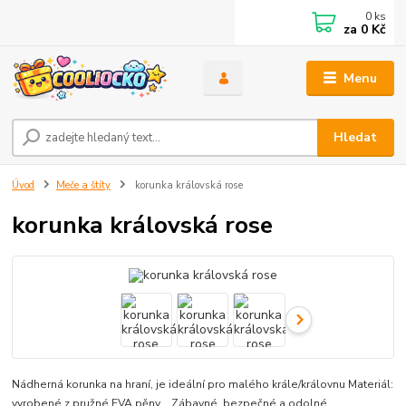
0
ks
za
0 Kč
Menu
Hledat
Úvod
Meče a štíty
korunka královská rose
korunka královská rose
Nádherná korunka na hraní, je ideální pro malého krále/královnu Materiál:
vyrobené z pružné EVA pěny Zábavné, bezpečné a odolné