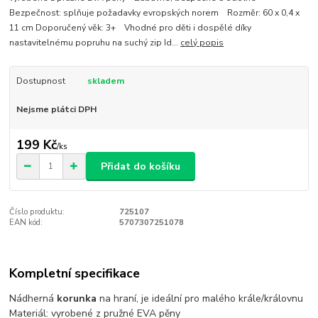
Bezpečnost: splňuje požadavky evropských norem Rozměr: 60 x 0,4 x
11 cm Doporučený věk: 3+ Vhodné pro děti i dospělé díky
nastavitelnému popruhu na suchý zip Id...
celý popis
Dostupnost
skladem
Nejsme plátci DPH
199 Kč
/
ks
Přidat do košíku
Číslo produktu:
725107
EAN kód:
5707307251078
Kompletní specifikace
Nádherná
korunka
na hraní, je ideální pro malého krále/královnu
Materiál: vyrobené z pružné EVA pěny