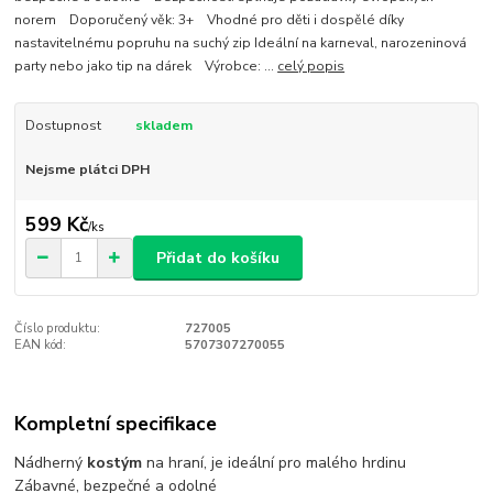
norem Doporučený věk: 3+ Vhodné pro děti i dospělé díky
nastavitelnému popruhu na suchý zip Ideální na karneval, narozeninová
party nebo jako tip na dárek Výrobce: ...
celý popis
Dostupnost
skladem
Nejsme plátci DPH
599 Kč
/
ks
Přidat do košíku
Číslo produktu:
727005
EAN kód:
5707307270055
Kompletní specifikace
Nádherný
kostým
na hraní, je ideální pro malého hrdinu
Zábavné, bezpečné a odolné