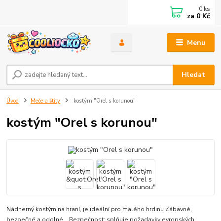
0
ks
za
0 Kč
Menu
Hledat
Úvod
Meče a štíty
kostým "Orel s korunou"
kostým "Orel s korunou"
Nádherný kostým na hraní, je ideální pro malého hrdinu Zábavné,
bezpečné a odolné Bezpečnost: splňuje požadavky evropských