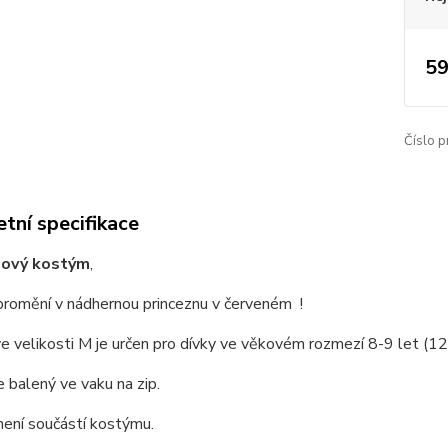
59
Číslo p
tní specifikace
lový kostým
,
promění v nádhernou princeznu v červeném !
e velikosti M je určen pro dívky ve věkovém rozmezí 8-9 let (
 balený ve vaku na zip.
ení součástí kostýmu.