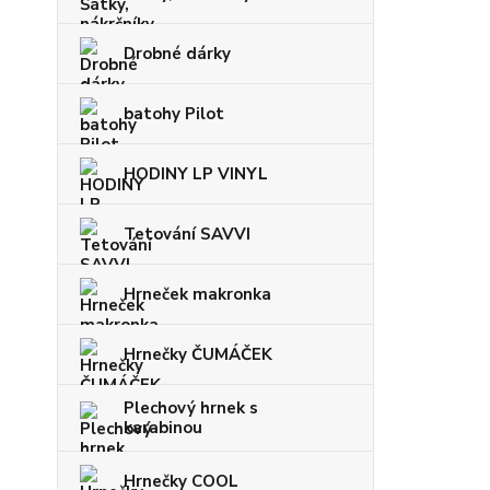
Drobné dárky
batohy Pilot
HODINY LP VINYL
Tetování SAVVI
Hrneček makronka
Hrnečky ČUMÁČEK
Plechový hrnek s
karabinou
Hrnečky COOL