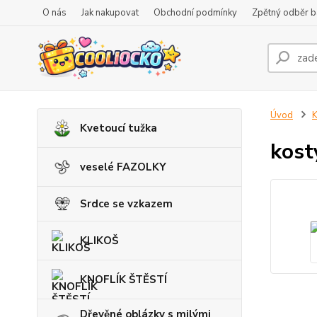
O nás
Jak nakupovat
Obchodní podmínky
Zpětný odběr ba
Úvod
K
Kvetoucí tužka
kost
veselé FAZOLKY
Srdce se vzkazem
KLIKOŠ
KNOFLÍK ŠTĚSTÍ
Dřevěné oblázky s milými