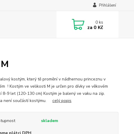
Přihlášení
0
ks
za
0 Kč
 M
alový kostým, který tě promění v nádhernou princeznu v
ém ! Kostým ve velikosti M je určen pro dívky ve věkovém
í 8-9 let (120-130 cm) Kostým je balený ve vaku na zip.
a není součástí kostýmu.
celý popis
tupnost
skladem
sme plátci DPH