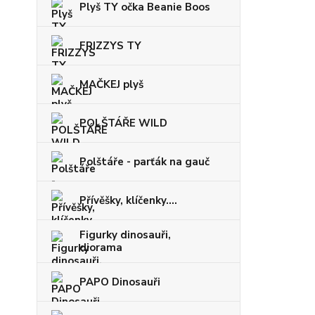
Plyš TY očka Beanie Boos
FRIZZYS TY
MAČKEJ plyš
POLŠTÁŘE WILD
Polštáře - parťák na gauč
Přívěšky, klíčenky....
Figurky dinosauři,
diorama
PAPO Dinosauři