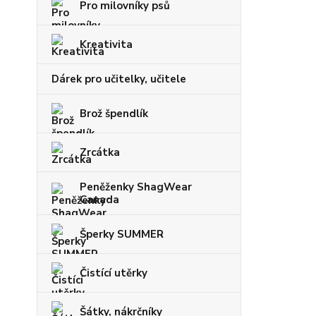
Pro milovníky psů
Kreativita
Dárek pro učitelky, učitele
Brož špendlík
Zrcátka
Peněženky ShagWear
Canada
Šperky SUMMER
Čistící utěrky
Šátky, nákrčníky