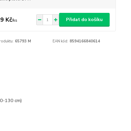
9 Kč
Přidat do košíku
/
ks
roduktu:
65793 M
EAN kód:
8594166840614
120-130 cm)