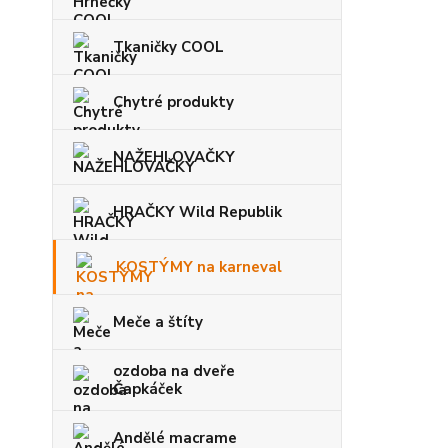
Tkaničky COOL
Chytré produkty
NAŽEHLOVAČKY
HRAČKY Wild Republik
KOSTÝMY na karneval
Meče a štíty
ozdoba na dveře
Čapkáček
Andělé macrame