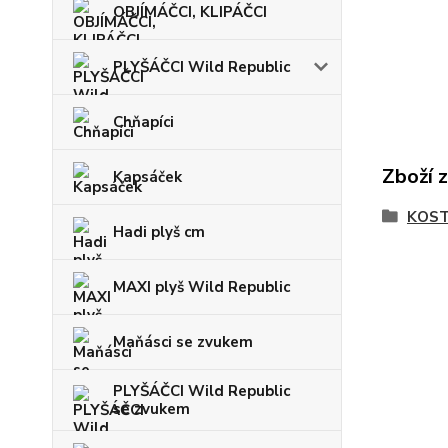
OBJÍMÁČCI, KLIPÁČCI
PLYŠÁČCI Wild Republic
Chňapíci
Zboží 
Kapsáček
KOST
Hadi plyš cm
MAXI plyš Wild Republic
Maňásci se zvukem
PLYŠÁČCI Wild Republic
se zvukem