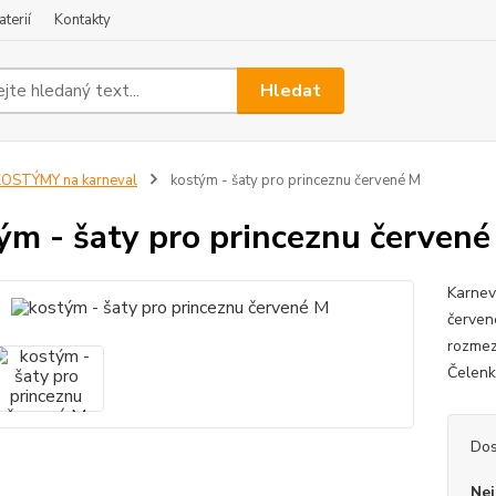
terií
Kontakty
Hledat
OSTÝMY na karneval
kostým - šaty pro princeznu červené M
ým - šaty pro princeznu červené
Karnev
červen
rozmez
Čelenk
Dos
Nej