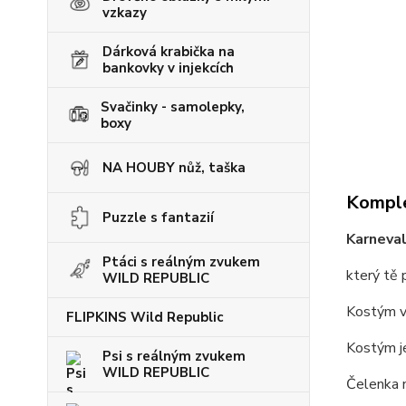
vzkazy
Dárková krabička na
bankovky v injekcích
Svačinky - samolepky,
boxy
NA HOUBY nůž, taška
Komple
Puzzle s fantazií
Karneva
Ptáci s reálným zvukem
který tě 
WILD REPUBLIC
Kostým v
FLIPKINS Wild Republic
Kostým je
Psi s reálným zvukem
WILD REPUBLIC
Čelenka n