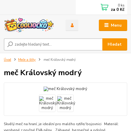
0
ks
za
0 Kč
Menu
Hledat
Úvod
Meče a štíty
meč Královský modrý
meč Královský modrý
Skvělý meč na hraní, je ideální pro malého rytíře/ bojovnici Materiál:
vyrobené z pružné EVA pěny Zábavné, bezpečné a odolné