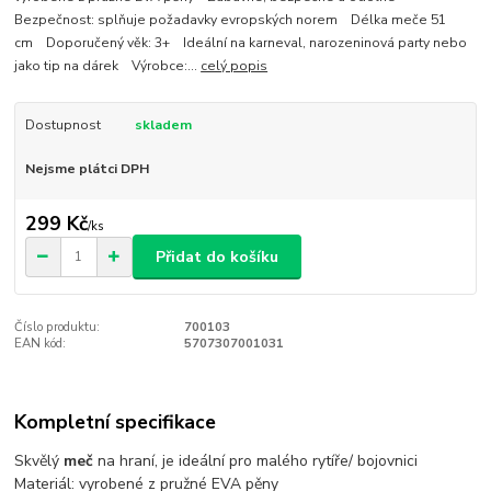
Bezpečnost: splňuje požadavky evropských norem Délka meče 51
cm Doporučený věk: 3+ Ideální na karneval, narozeninová party nebo
jako tip na dárek Výrobce:...
celý popis
Dostupnost
skladem
Nejsme plátci DPH
299 Kč
/
ks
Přidat do košíku
Číslo produktu:
700103
EAN kód:
5707307001031
Kompletní specifikace
Skvělý
meč
na hraní, je ideální pro malého rytíře/ bojovnici
Materiál: vyrobené z pružné EVA pěny