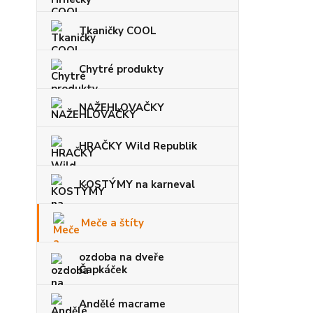
Tkaničky COOL
Chytré produkty
NAŽEHLOVAČKY
HRAČKY Wild Republik
KOSTÝMY na karneval
Meče a štíty
ozdoba na dveře
Čapkáček
Andělé macrame