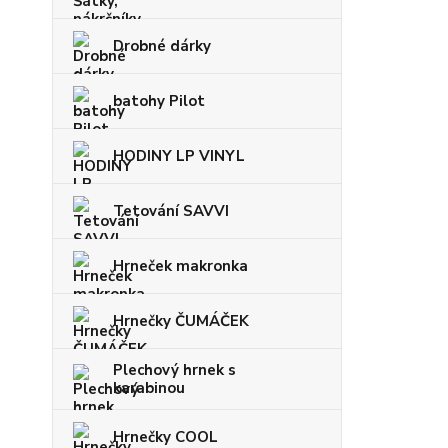
Drobné dárky
batohy Pilot
HODINY LP VINYL
Tetování SAVVI
Hrneček makronka
Hrnečky ČUMÁČEK
Plechový hrnek s
karabinou
Hrnečky COOL