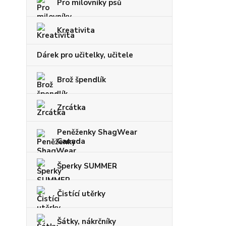
Pro milovníky psů
Kreativita
Dárek pro učitelky, učitele
Brož špendlík
Zrcátka
Peněženky ShagWear
Canada
Šperky SUMMER
Čistící utěrky
Šátky, nákrčníky