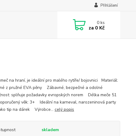
Přihlášení
0
ks
za
0 Kč
meč na hraní, je ideální pro malého rytíře/ bojovnici Materiál:
ené z pružné EVA pěny Zábavné, bezpečné a odolné
nost: splňuje požadavky evropských norem Délka meče 51
oručený věk: 3+ Ideální na karneval, narozeninová party
ako tip na dárek Výrobce...
celý popis
tupnost
skladem