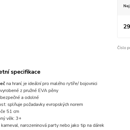
Nej
29
Číslo p
tní specifikace
eč
na hraní, je ideální pro malého rytíře/ bojovnici
: vyrobené z pružné EVA pěny
 bezpečné a odolné
st: splňuje požadavky evropských norem
eče 51 cm
ený věk: 3+
a karneval, narozeninová party nebo jako tip na dárek