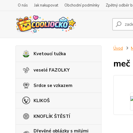
O nás
Jak nakupovat
Obchodní podmínky
Zpětný odběr ba
Úvod
M
Kvetoucí tužka
meč 
veselé FAZOLKY
Srdce se vzkazem
KLIKOŠ
KNOFLÍK ŠTĚSTÍ
Dřevěné oblázky s milými