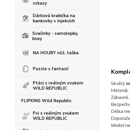
vzkazy
Dárková krabička na
bankovky v injekcích
Svačinky - samolepky,
boxy
NA HOUBY nůž, taška
Puzzle s fantazií
Komple
Ptáci s reálným zvukem
Skvělý
m
WILD REPUBLIC
Materiál
Zábavné,
FLIPKINS Wild Republic
Bezpečno
Délka m
Psi s reálným zvukem
Doporuč
WILD REPUBLIC
Ideální n