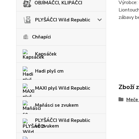
Výrobce: 
OBJÍMÁČCI, KLIPÁČCI
Liontouch
zábavy b
PLYŠÁČCI Wild Republic
Chňapíci
Kapsáček
Hadi plyš cm
Zboží 
MAXI plyš Wild Republic
Meče 
Maňásci se zvukem
PLYŠÁČCI Wild Republic
se zvukem