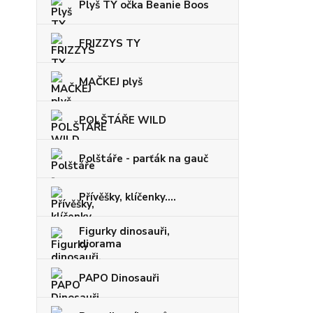
Plyš TY očka Beanie Boos
FRIZZYS TY
MAČKEJ plyš
POLŠTÁŘE WILD
Polštáře - parťák na gauč
Přívěšky, klíčenky....
Figurky dinosauři,
diorama
PAPO Dinosauři