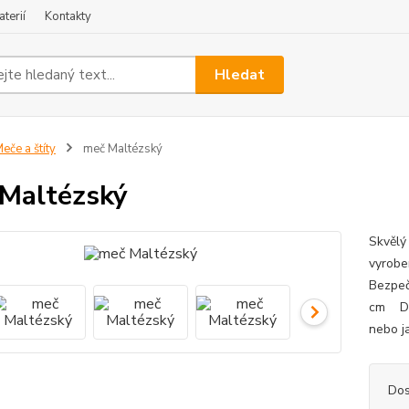
terií
Kontakty
Hledat
eče a štíty
meč Maltézský
Maltézský
Skvělý 
vyrob
Bezpeč
cm Dop
nebo j
Dos