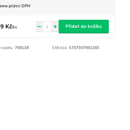
sme plátci DPH
9 Kč
Přidat do košíku
/
ks
roduktu:
700138
EAN kód:
5707307001383