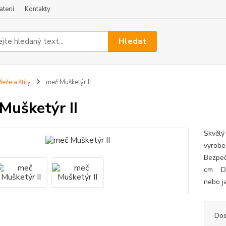
terií
Kontakty
Hledat
eče a štíty
meč Mušketýr II
Mušketýr II
Skvělý 
vyrob
Bezpeč
cm Dop
nebo j
Dos