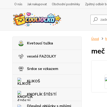
O nás
Jak nakupovat
Obchodní podmínky
Zpětný odběr ba
Úvod
M
Kvetoucí tužka
meč 
veselé FAZOLKY
Srdce se vzkazem
KLIKOŠ
KNOFLÍK ŠTĚSTÍ
Dřevěné oblázky s milými