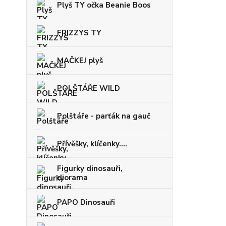
Plyš TY očka Beanie Boos
FRIZZYS TY
MAČKEJ plyš
POLŠTÁŘE WILD
Polštáře - parťák na gauč
Přívěšky, klíčenky....
Figurky dinosauři,
diorama
PAPO Dinosauři