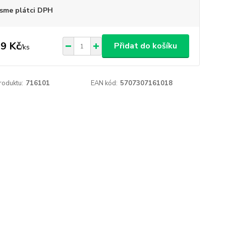
sme plátci DPH
9 Kč
Přidat do košíku
/
ks
roduktu:
716101
EAN kód:
5707307161018