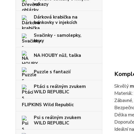
vzkazy
Dárková krabička na
bankovky v injekcích
Svačinky - samolepky,
boxy
NA HOUBY nůž, taška
Puzzle s fantazií
Komple
Skvělý
m
Ptáci s reálným zvukem
WILD REPUBLIC
Materiál
Zábavné,
FLIPKINS Wild Republic
Bezpečno
Délka m
Psi s reálným zvukem
Doporuč
WILD REPUBLIC
Ideální n