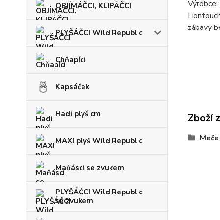
Výrobce: 
OBJÍMÁČCI, KLIPÁČCI
Liontouch
zábavy b
PLYŠÁČCI Wild Republic
Chňapíci
Kapsáček
Hadi plyš cm
Zboží 
Meče 
MAXI plyš Wild Republic
Maňásci se zvukem
PLYŠÁČCI Wild Republic
se zvukem