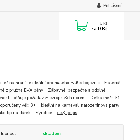
Přihlášení
0
ks
za
0 Kč
meč na hraní, je ideální pro malého rytíře/ bojovnici Materiál:
ené z pružné EVA pěny Zábavné, bezpečné a odolné
nost: splňuje požadavky evropských norem Délka meče 51
oručený věk: 3+ Ideální na karneval, narozeninová party
ako tip na dárek Výrobce:...
celý popis
tupnost
skladem