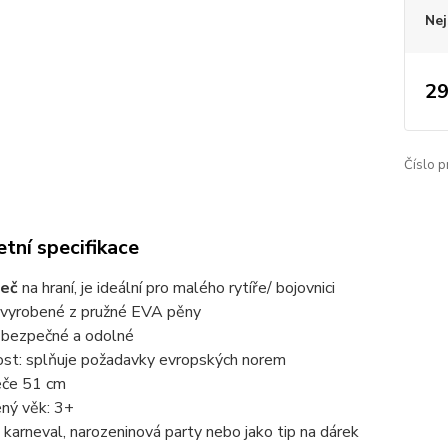
Nej
29
Číslo p
tní specifikace
eč
na hraní, je ideální pro malého rytíře/ bojovnici
: vyrobené z pružné EVA pěny
 bezpečné a odolné
st: splňuje požadavky evropských norem
eče 51 cm
ený věk: 3+
a karneval, narozeninová party nebo jako tip na dárek