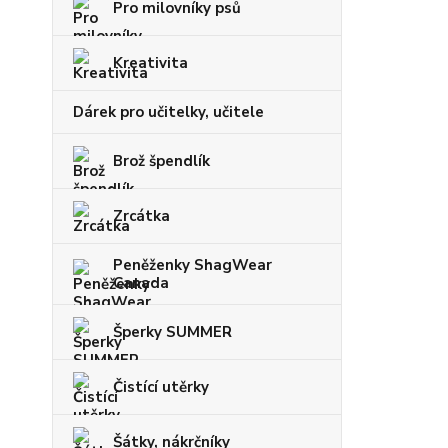
Pro milovníky psů
Kreativita
Dárek pro učitelky, učitele
Brož špendlík
Zrcátka
Peněženky ShagWear
Canada
Šperky SUMMER
Čistící utěrky
Šátky, nákrčníky