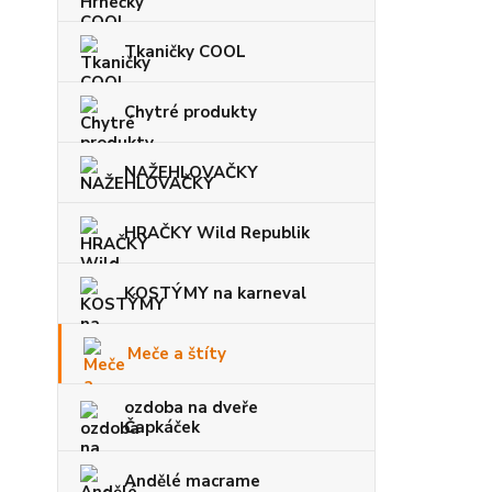
Tkaničky COOL
Chytré produkty
NAŽEHLOVAČKY
HRAČKY Wild Republik
KOSTÝMY na karneval
Meče a štíty
ozdoba na dveře
Čapkáček
Andělé macrame