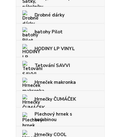
Drobné dárky
batohy Pilot
HODINY LP VINYL
Tetování SAVVI
Hrneček makronka
Hrnečky ČUMÁČEK
Plechový hrnek s
karabinou
Hrnečky COOL