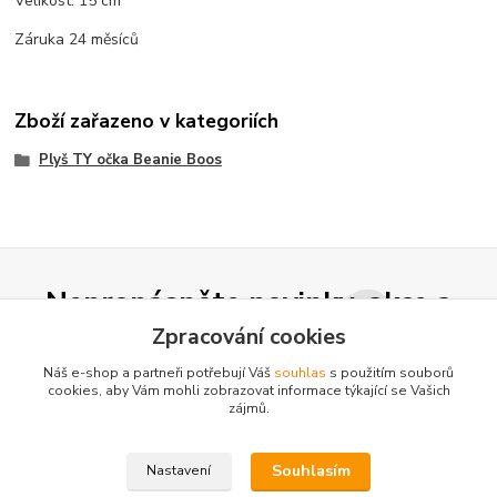
Velikost: 15 cm
Záruka 24 měsíců
Zboží zařazeno v kategoriích
Plyš TY očka Beanie Boos
Nepropásněte novinky, akce a
slevy!
Zpracování cookies
Náš e-shop a partneři potřebují Váš
souhlas
s použitím souborů
cookies, aby Vám mohli zobrazovat informace týkající se Vašich
Přihlásit se
zájmů.
Souhlasím se
zpracováním osobních údajů
za účelem rozesílky newsletteru.
Souhlasím
Nastavení
Můžete se kdykoli odhlásit. Zasíláme jednou za 14 dní.