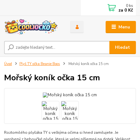
0
ks
za
0 Kč
Menu
Hledat
Úvod
Plyš TY očka Beanie Boos
Mořský koník očka 15 cm
Mořský koník očka 15 cm
Roztomilého plyšáka TY s velkýma očima si hned zamilujete. Je
vyrobený z heboučké plyše, která je velmi příjemná na dotek. Velikost: