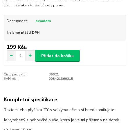
15 cm Záruka 24 měsíců
celý popis
Dostupnost
skladem
Nejsme plátci DPH
199 Kč
/
ks
Přidat do košíku
Číslo produktu:
36021
EAN kód:
008421360215
Kompletní specifikace
Roztomilého plyšáka TY s velkýma očima si hned zamilujete.
Je vyrobený z heboučké plyše, která je velmi příjemná na dotek.