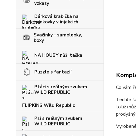
vzkazy
Dárková krabička na
bankovky v injekcích
Svačinky - samolepky,
boxy
NA HOUBY nůž, taška
Puzzle s fantazií
Komple
Ptáci s reálným zvukem
Co vám ře
WILD REPUBLIC
Tenhle šá
FLIPKINS Wild Republic
totiž mů
prodyšný 
Psi s reálným zvukem
WILD REPUBLIC
Vyrobené 