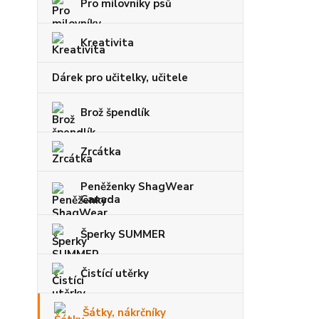
Pro milovníky psů
Kreativita
Dárek pro učitelky, učitele
Brož špendlík
Zrcátka
Peněženky ShagWear
Canada
Šperky SUMMER
Čistící utěrky
Šátky, nákrčníky