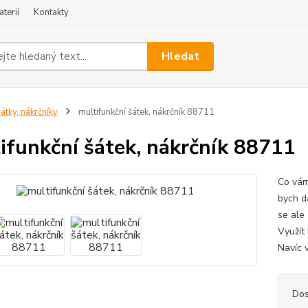
terií
Kontakty
Hledat
átky, nákrčníky
multifunkční šátek, nákrčník 88711
ifunkční šátek, nákrčník 88711
Co vám
bych d
se ale
Využít 
Navíc v
Dos