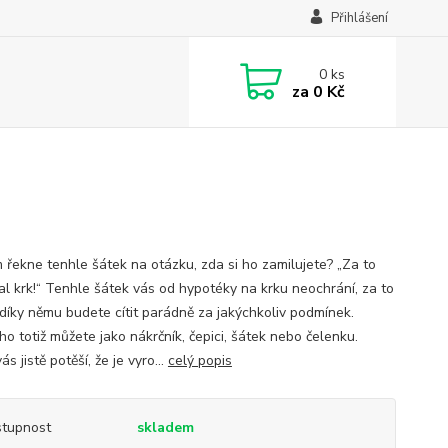
Přihlášení
0
ks
za
0 Kč
 řekne tenhle šátek na otázku, zda si ho zamilujete? „Za to
al krk!“ Tenhle šátek vás od hypotéky na krku neochrání, za to
 díky němu budete cítit parádně za jakýchkoliv podmínek.
ho totiž můžete jako nákrčník, čepici, šátek nebo čelenku.
ás jistě potěší, že je vyro...
celý popis
tupnost
skladem