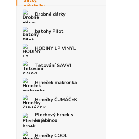
Drobné dárky
batohy Pilot
HODINY LP VINYL
Tetování SAVVI
Hrneček makronka
Hrnečky ČUMÁČEK
Plechový hrnek s
karabinou
Hrnečky COOL