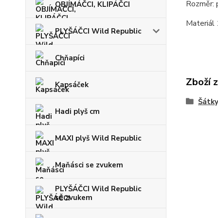
Rozměr: 
OBJÍMÁČCI, KLIPÁČCI
Materiál
PLYŠÁČCI Wild Republic
Chňapíci
Zboží 
Kapsáček
Šátky
Hadi plyš cm
MAXI plyš Wild Republic
Maňásci se zvukem
PLYŠÁČCI Wild Republic
se zvukem