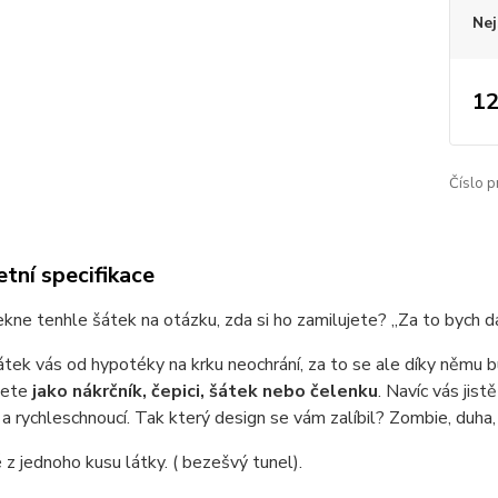
Nej
12
Číslo p
tní specifikace
kne tenhle šátek na otázku, zda si ho zamilujete? „Za to bych da
tek vás od hypotéky na krku neochrání, za to se ale díky němu b
žete
jako nákrčník, čepici, šátek nebo čelenku
. Navíc vás jist
a rychleschnoucí. Tak který design se vám zalíbil? Zombie, duha, 
z jednoho kusu látky. ( bezešvý tunel).