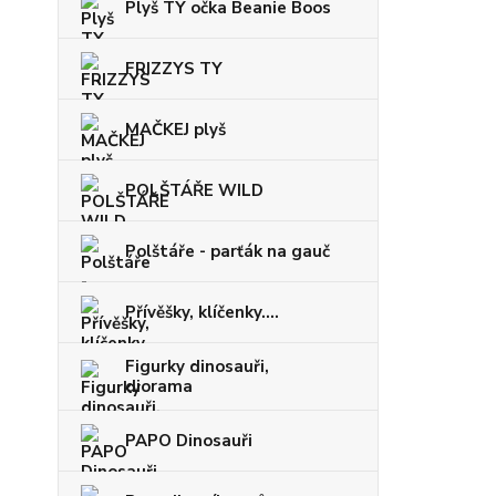
Plyš TY očka Beanie Boos
FRIZZYS TY
MAČKEJ plyš
POLŠTÁŘE WILD
Polštáře - parťák na gauč
Přívěšky, klíčenky....
Figurky dinosauři,
diorama
PAPO Dinosauři