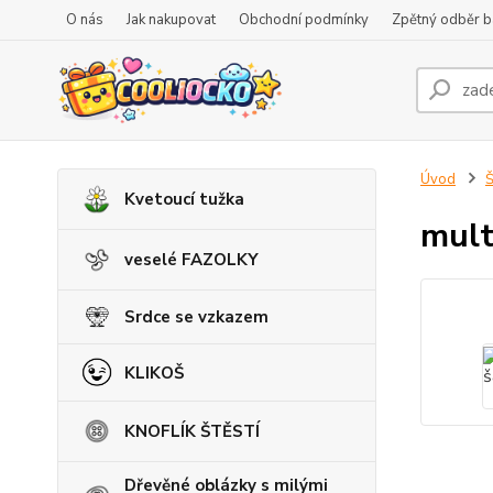
O nás
Jak nakupovat
Obchodní podmínky
Zpětný odběr ba
Úvod
Š
Kvetoucí tužka
mult
veselé FAZOLKY
Srdce se vzkazem
KLIKOŠ
KNOFLÍK ŠTĚSTÍ
Dřevěné oblázky s milými