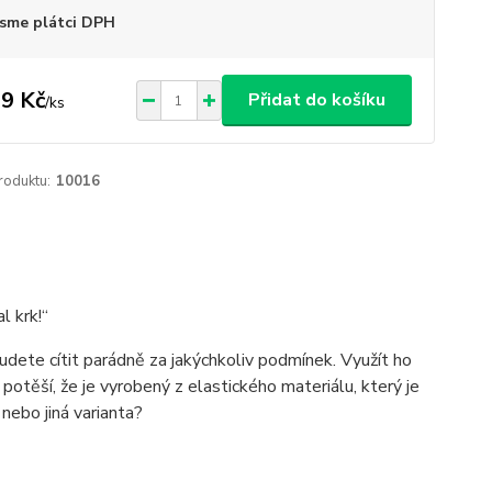
sme plátci DPH
9 Kč
Přidat do košíku
/
ks
roduktu:
10016
l krk!“
udete cítit parádně za jakýchkoliv podmínek. Využít ho
ě potěší, že je vyrobený z elastického materiálu, který je
nebo jiná varianta?