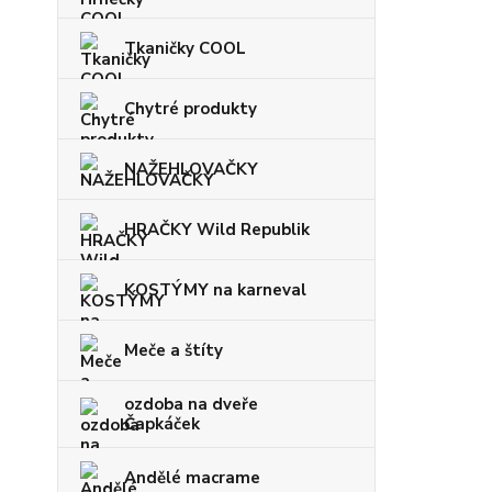
Tkaničky COOL
Chytré produkty
NAŽEHLOVAČKY
HRAČKY Wild Republik
KOSTÝMY na karneval
Meče a štíty
ozdoba na dveře
Čapkáček
Andělé macrame