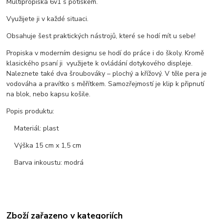
Multipropiska 6v1 s potiskem.
Využijete ji v každé situaci.
Obsahuje šest praktických nástrojů, které se hodí mít u sebe!
Propiska v moderním designu se hodí do práce i do školy. Kromě
klasického psaní ji využijete k ovládání dotykového displeje.
Naleznete také dva šroubováky – plochý a křížový. V těle pera je
vodováha a pravítko s měřítkem. Samozřejmostí je klip k připnutí
na blok, nebo kapsu košile.
Popis produktu:
Materiál: plast
Výška 15 cm x 1,5 cm
Barva inkoustu: modrá
Zboží zařazeno v kategoriích