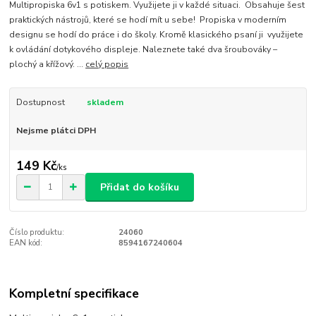
Multipropiska 6v1 s potiskem. Využijete ji v každé situaci. Obsahuje šest
praktických nástrojů, které se hodí mít u sebe! Propiska v moderním
designu se hodí do práce i do školy. Kromě klasického psaní ji využijete
k ovládání dotykového displeje. Naleznete také dva šroubováky –
plochý a křížový. ...
celý popis
Dostupnost
skladem
Nejsme plátci DPH
149 Kč
/
ks
Přidat do košíku
Číslo produktu:
24060
EAN kód:
8594167240604
Kompletní specifikace