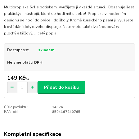
Multipropiska 6v1 s potiskem. Využijete ji v každé situaci. Obsahuje šest
praktických nástrojů, které se hodí mít u sebe! Propiska v moderním
designu se hodí do práce i do školy. Kromě klasického psaní ji využijete
k ovládání dotykového displeje. Naleznete také dva šroubováky –
plochý a křížový. ...
celý popis
Dostupnost
skladem
Nejsme plátci DPH
149 Kč
/
ks
Přidat do košíku
Číslo produktu:
24076
EAN kód:
8594167240765
Kompletní specifikace