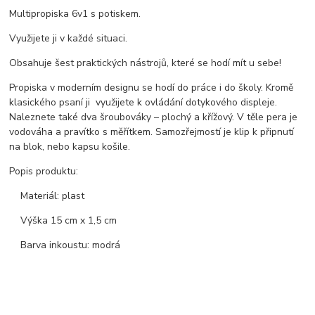
Multipropiska 6v1 s potiskem.
Využijete ji v každé situaci.
Obsahuje šest praktických nástrojů, které se hodí mít u sebe!
Propiska v moderním designu se hodí do práce i do školy. Kromě
klasického psaní ji využijete k ovládání dotykového displeje.
Naleznete také dva šroubováky – plochý a křížový. V těle pera je
vodováha a pravítko s měřítkem. Samozřejmostí je klip k připnutí
na blok, nebo kapsu košile.
Popis produktu:
Materiál: plast
Výška 15 cm x 1,5 cm
Barva inkoustu: modrá