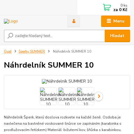
0
ks
za
0 Kč
Menu
Hledat
Úvod
Šperky SUMMER
Náhrdelník SUMMER 10
Náhrdelník SUMMER 10
Náhrdelník Šperk, který doslova rozkvete na každé ženě. Ozdoba je
navlečena na bavlněné voskované šnůrce se zapínáním (karabinka s
prodlužovacím řetízkem) Materiál: bižuterní kov, šňůrka s karabinkou,