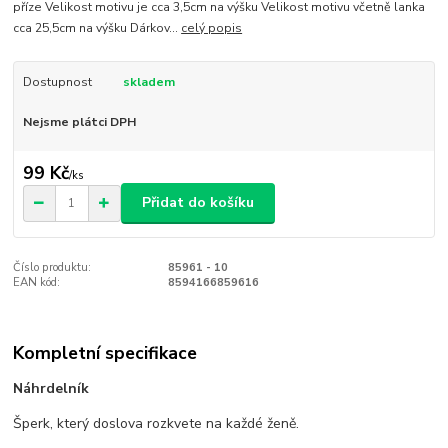
příze Velikost motivu je cca 3,5cm na výšku Velikost motivu včetně lanka
cca 25,5cm na výšku Dárkov...
celý popis
Dostupnost
skladem
Nejsme plátci DPH
99 Kč
/
ks
Přidat do košíku
Číslo produktu:
85961 - 10
EAN kód:
8594166859616
Kompletní specifikace
Náhrdelník
Šperk, který doslova rozkvete na každé ženě.