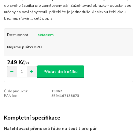
do svého šatníku pro zamilovaný pár. Zažehlovací obrázky - potisky jsou
určeny na bavlněný textil, přižehlíte je jednoduše klasickou žehličkou -
bez napařován...
celý popis
Dostupnost
skladem
Nejsme plátci DPH
249 Kč
/
ks
Přidat do košíku
Číslo produktu:
13867
EAN kód:
8594167138673
Kompletní specifikace
Nažehlovací přenosná fólie na textil pro pár