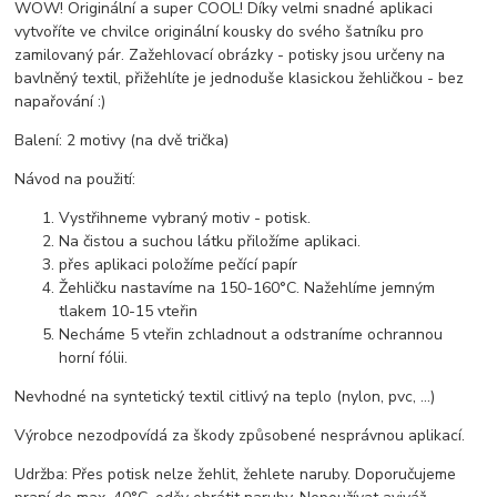
WOW! Originální a super COOL! Díky velmi snadné aplikaci
vytvoříte ve chvilce originální kousky do svého šatníku pro
zamilovaný pár. Zažehlovací obrázky - potisky jsou určeny na
bavlněný textil, přižehlíte je jednoduše klasickou žehličkou - bez
napařování :)
Balení: 2 motivy (na dvě trička)
Návod na použití:
Vystřihneme vybraný motiv - potisk.
Na čistou a suchou látku přiložíme aplikaci.
přes aplikaci položíme pečící papír
Žehličku nastavíme na 150-160°C. Nažehlíme jemným
tlakem 10-15 vteřin
Necháme 5 vteřin zchladnout a odstraníme ochrannou
horní fólii.
Nevhodné na syntetický textil citlivý na teplo (nylon, pvc, ...)
Výrobce nezodpovídá za škody způsobené nesprávnou aplikací.
Udržba: Přes potisk nelze žehlit, žehlete naruby. Doporučujeme