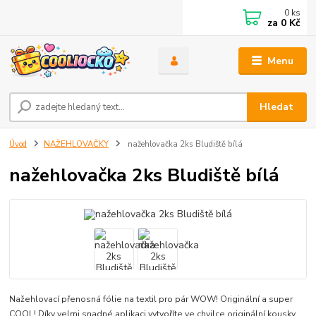
0
ks
za
0 Kč
Menu
Hledat
Úvod
NAŽEHLOVAČKY
nažehlovačka 2ks Bludiště bílá
nažehlovačka 2ks Bludiště bílá
Nažehlovací přenosná fólie na textil pro pár WOW! Originální a super
COOL! Díky velmi snadné aplikaci vytvoříte ve chvilce originální kousky