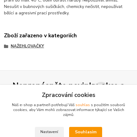
praní do max. 40°C, oděv obrátit naruby. Nepoužívat aviváž.
Nesušit v bubnových sušičkách, chemicky nečistit, nepoužívat
bělící a agresivní prací prostředky.
Zboží zařazeno v kategoriích
NAŽEHLOVAČKY
Nepropásněte novinky, akce a
slevy!
Zpracování cookies
Náš e-shop a partneři potřebují Váš
souhlas
s použitím souborů
cookies, aby Vám mohli zobrazovat informace týkající se Vašich
Přihlásit se
zájmů.
Souhlasím se
zpracováním osobních údajů
za účelem rozesílky newsletteru.
Souhlasím
Nastavení
Můžete se kdykoli odhlásit. Zasíláme jednou za 14 dní.