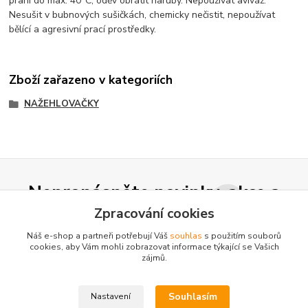
praní do max. 40°C, oděv obrátit naruby. Nepoužívat aviváž.
Nesušit v bubnových sušičkách, chemicky nečistit, nepoužívat
bělící a agresivní prací prostředky.
Zboží zařazeno v kategoriích
NAŽEHLOVAČKY
Nepropásněte novinky, akce a
slevy!
Zpracování cookies
Náš e-shop a partneři potřebují Váš
souhlas
s použitím souborů
cookies, aby Vám mohli zobrazovat informace týkající se Vašich
Přihlásit se
zájmů.
Souhlasím se
zpracováním osobních údajů
za účelem rozesílky newsletteru.
Souhlasím
Nastavení
Můžete se kdykoli odhlásit. Zasíláme jednou za 14 dní.