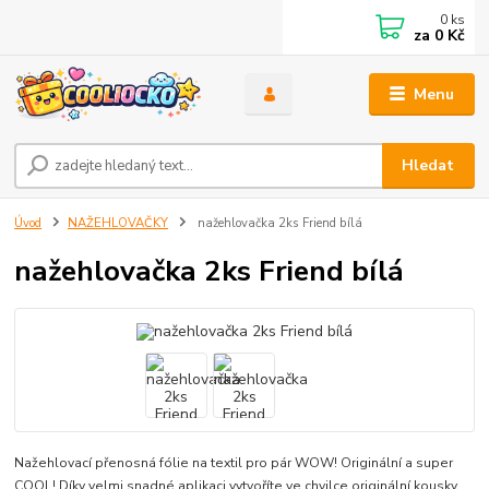
0
ks
za
0 Kč
Menu
Hledat
Úvod
NAŽEHLOVAČKY
nažehlovačka 2ks Friend bílá
nažehlovačka 2ks Friend bílá
Nažehlovací přenosná fólie na textil pro pár WOW! Originální a super
COOL! Díky velmi snadné aplikaci vytvoříte ve chvilce originální kousky