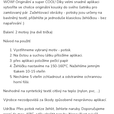
WOW! Originální a super COOL! Díky velmi snadné aplikaci
vytvoříte ve chvilce originální kousky do svého šatníku pro
zamilovaný pár. Zažehlovací obrázky - potisky jsou určeny na
bavlněný textil, přižehlíte je jednoduše klasickou žehličkou - bez
napařování :)
Balení: 2 motivy (na dvě trička)
Návod na použití:
Vystřihneme vybraný motiv - potisk.
Na čistou a suchou látku přiložíme aplikaci.
přes aplikaci položíme pečící papír
Žehličku nastavíme na 150-160°C. Nažehlíme jemným
tlakem 10-15 vteřin
Necháme 5 vteřin zchladnout a odstraníme ochrannou
horní fólii.
Nevhodné na syntetický textil citlivý na teplo (nylon, pvc, ...)
Výrobce nezodpovídá za škody způsobené nesprávnou aplikací.
Udržba: Přes potisk nelze žehlit, žehlete naruby. Doporučujeme