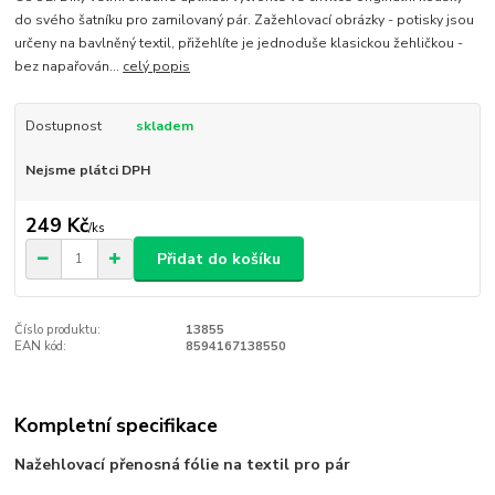
do svého šatníku pro zamilovaný pár. Zažehlovací obrázky - potisky jsou
určeny na bavlněný textil, přižehlíte je jednoduše klasickou žehličkou -
bez napařován...
celý popis
Dostupnost
skladem
Nejsme plátci DPH
249 Kč
/
ks
Přidat do košíku
Číslo produktu:
13855
EAN kód:
8594167138550
Kompletní specifikace
Nažehlovací přenosná fólie na textil pro pár