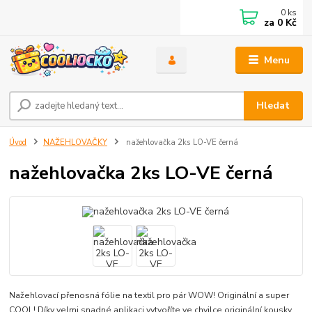
0
ks
za
0 Kč
Menu
Hledat
Úvod
NAŽEHLOVAČKY
nažehlovačka 2ks LO-VE černá
nažehlovačka 2ks LO-VE černá
Nažehlovací přenosná fólie na textil pro pár WOW! Originální a super
COOL! Díky velmi snadné aplikaci vytvoříte ve chvilce originální kousky