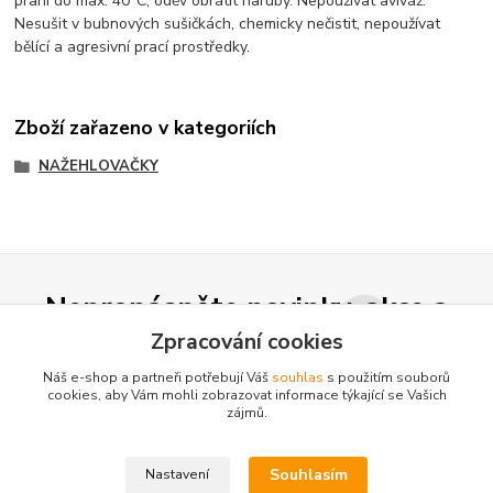
praní do max. 40°C, oděv obrátit naruby. Nepoužívat aviváž.
Nesušit v bubnových sušičkách, chemicky nečistit, nepoužívat
bělící a agresivní prací prostředky.
Zboží zařazeno v kategoriích
NAŽEHLOVAČKY
Nepropásněte novinky, akce a
slevy!
Zpracování cookies
Náš e-shop a partneři potřebují Váš
souhlas
s použitím souborů
cookies, aby Vám mohli zobrazovat informace týkající se Vašich
Přihlásit se
zájmů.
Souhlasím se
zpracováním osobních údajů
za účelem rozesílky newsletteru.
Souhlasím
Nastavení
Můžete se kdykoli odhlásit. Zasíláme jednou za 14 dní.