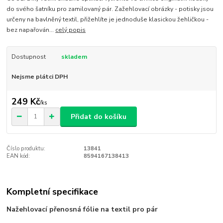
do svého šatníku pro zamilovaný pár. Zažehlovací obrázky - potisky jsou
určeny na bavlněný textil, přižehlíte je jednoduše klasickou žehličkou -
bez napařován...
celý popis
Dostupnost
skladem
Nejsme plátci DPH
249 Kč
/
ks
Přidat do košíku
Číslo produktu:
13841
EAN kód:
8594167138413
Kompletní specifikace
Nažehlovací přenosná fólie na textil pro pár