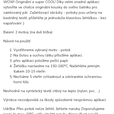
WOW! Originální a super COOL! Díky velmi snadné aplikaci
vytvoříte ve chvilce originální kousky do svého šatníku pro
zamilovaný pár. Zažehlovací obrázky - potisky jsou určeny na
bavlněný textil, přižehlíte je jednoduše klasickou žehličkou - bez
napařování :)
Balení: 2 motivy (na dvě trička)
Návod na použití:
Vystřihneme vybraný motiv - potisk.
Na čistou a suchou látku přiložíme aplikaci.
přes aplikaci položíme pečící papír
Žehličku nastavíme na 150-160°C. Nažehlíme jemným
tlakem 10-15 vteřin
Necháme 5 vteřin zchladnout a odstraníme ochrannou
horní fólii.
Nevhodné na syntetický textil citlivý na teplo (nylon, pvc, ...)
Výrobce nezodpovídá za škody způsobené nesprávnou aplikací.
Udržba: Přes potisk nelze žehlit, žehlete naruby. Doporučujeme