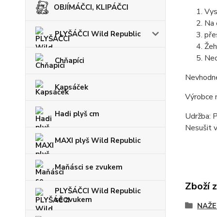
OBJÍMÁČCI, KLIPÁČCI
Vys
Na 
PLYŠÁČCI Wild Republic
pře
Žeh
Nec
Chňapíci
Nevhodné n
Kapsáček
Výrobce 
Hadi plyš cm
Udržba: P
Nesušit v
MAXI plyš Wild Republic
Maňásci se zvukem
Zboží 
PLYŠÁČCI Wild Republic
se zvukem
NAŽE