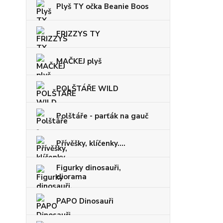
Plyš TY očka Beanie Boos
FRIZZYS TY
MAČKEJ plyš
POLŠTÁŘE WILD
Polštáře - parťák na gauč
Přívěšky, klíčenky....
Figurky dinosauři,
diorama
PAPO Dinosauři