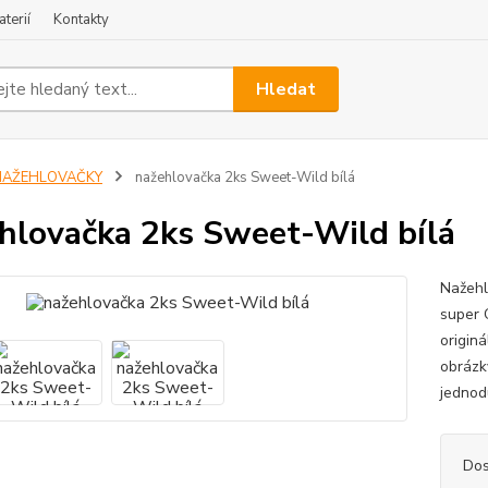
terií
Kontakty
Hledat
NAŽEHLOVAČKY
nažehlovačka 2ks Sweet-Wild bílá
hlovačka 2ks Sweet-Wild bílá
Nažehl
super 
origin
obrázky
jednod
Dos