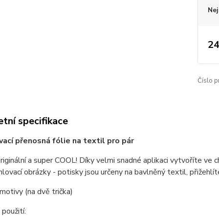
Nej
24
Číslo p
tní specifikace
ací přenosná fólie na textil pro pár
inální a super COOL! Díky velmi snadné aplikaci vytvoříte ve ch
hlovací obrázky - potisky jsou určeny na bavlněný textil, přižehlít
 motivy (na dvě trička)
použití: