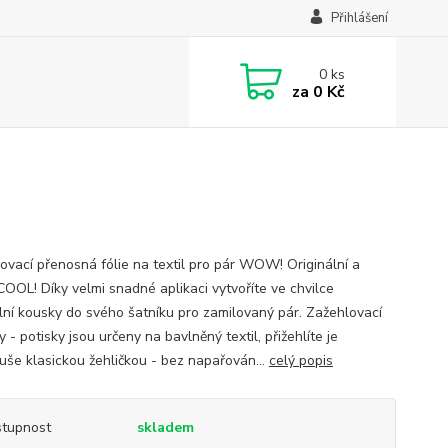
Přihlášení
0
ks
za
0 Kč
ovací přenosná fólie na textil pro pár WOW! Originální a
COOL! Díky velmi snadné aplikaci vytvoříte ve chvilce
ální kousky do svého šatníku pro zamilovaný pár. Zažehlovací
 - potisky jsou určeny na bavlněný textil, přižehlíte je
uše klasickou žehličkou - bez napařován...
celý popis
tupnost
skladem