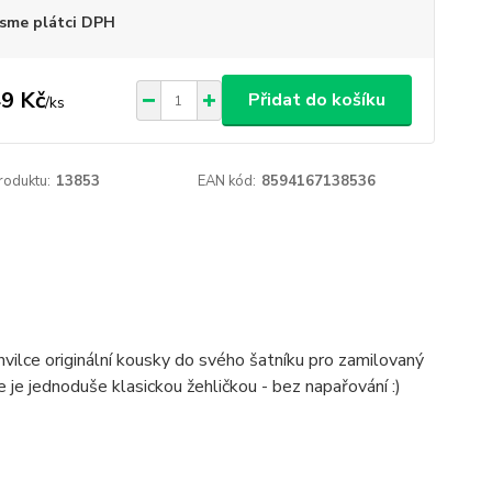
sme plátci DPH
9 Kč
Přidat do košíku
/
ks
roduktu:
13853
EAN kód:
8594167138536
vilce originální kousky do svého šatníku pro zamilovaný
e je jednoduše klasickou žehličkou - bez napařování :)