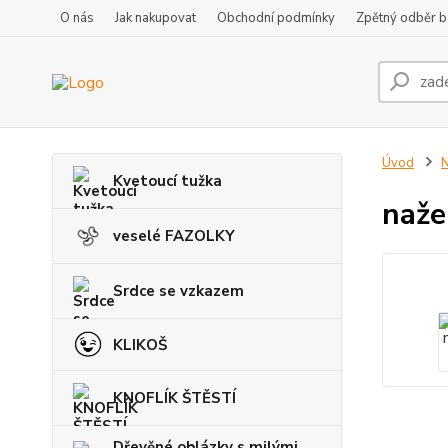
O nás
Jak nakupovat
Obchodní podmínky
Zpětný odběr ba
Úvod
Kvetoucí tužka
naže
veselé FAZOLKY
Srdce se vzkazem
KLIKOŠ
KNOFLÍK ŠTĚSTÍ
Dřevěné oblázky s milými