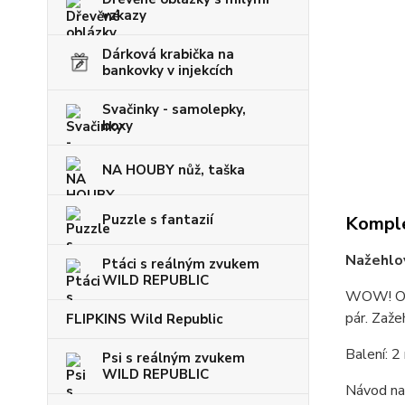
vzkazy
Dárková krabička na
bankovky v injekcích
Svačinky - samolepky,
boxy
NA HOUBY nůž, taška
Puzzle s fantazií
Komple
Nažehlov
Ptáci s reálným zvukem
WILD REPUBLIC
WOW! Orig
pár. Zaže
FLIPKINS Wild Republic
Balení: 2
Psi s reálným zvukem
WILD REPUBLIC
Návod na 