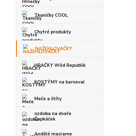
Tkaničky COOL
Chytré produkty
NAŽEHLOVAČKY
HRAČKY Wild Republik
KOSTÝMY na karneval
Meče a štíty
ozdoba na dveře
Čapkáček
Andělé macrame