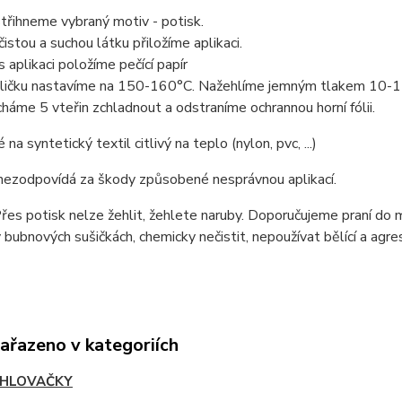
třihneme vybraný motiv - potisk.
čistou a suchou látku přiložíme aplikaci.
s aplikaci položíme pečící papír
ličku nastavíme na 150-160°C. Nažehlíme jemným tlakem 10-1
háme 5 vteřin zchladnout a odstraníme ochrannou horní fólii.
a syntetický textil citlivý na teplo (nylon, pvc, ...)
nezodpovídá za škody způsobené nesprávnou aplikací.
řes potisk nelze žehlit, žehlete naruby. Doporučujeme praní do m
 bubnových sušičkách, chemicky nečistit, nepoužívat bělící a agres
zařazeno v kategoriích
HLOVAČKY