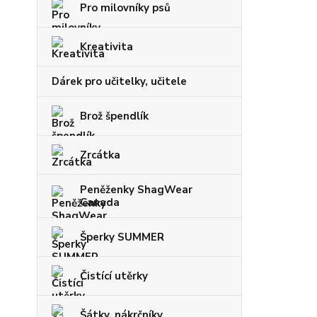
Pro milovníky psů
Kreativita
Dárek pro učitelky, učitele
Brož špendlík
Zrcátka
Peněženky ShagWear
Canada
Šperky SUMMER
Čistící utěrky
Šátky, nákrčníky