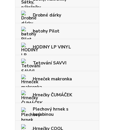
Drobné dárky
batohy Pilot
HODINY LP VINYL
Tetování SAVVI
Hrneček makronka
Hrnečky ČUMÁČEK
Plechový hrnek s
karabinou
Hrnečky COOL