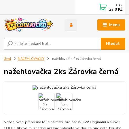
0
ks
za
0 Kč
Menu
Hledat
Úvod
NAŽEHLOVAČKY
nažehlovačka 2ks Žárovka černá
nažehlovačka 2ks Žárovka černá
Nažehlovací přenosná fólie na textil pro pár WOW! Originální a super
COOL! Díky velmi snadné aplikaci vytvoříte ve chvilce originální kousky