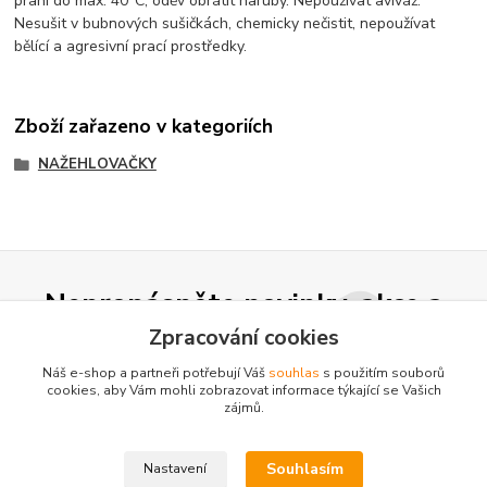
praní do max. 40°C, oděv obrátit naruby. Nepoužívat aviváž.
Nesušit v bubnových sušičkách, chemicky nečistit, nepoužívat
bělící a agresivní prací prostředky.
Zboží zařazeno v kategoriích
NAŽEHLOVAČKY
Nepropásněte novinky, akce a
slevy!
Zpracování cookies
Náš e-shop a partneři potřebují Váš
souhlas
s použitím souborů
cookies, aby Vám mohli zobrazovat informace týkající se Vašich
Přihlásit se
zájmů.
Souhlasím se
zpracováním osobních údajů
za účelem rozesílky newsletteru.
Souhlasím
Nastavení
Můžete se kdykoli odhlásit. Zasíláme jednou za 14 dní.