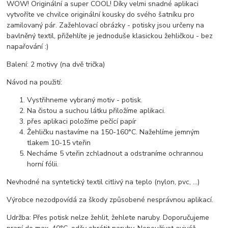
WOW! Originální a super COOL! Díky velmi snadné aplikaci
vytvoříte ve chvilce originální kousky do svého šatníku pro
zamilovaný pár. Zažehlovací obrázky - potisky jsou určeny na
bavlněný textil, přižehlíte je jednoduše klasickou žehličkou - bez
napařování :)
Balení: 2 motivy (na dvě trička)
Návod na použití:
Vystřihneme vybraný motiv - potisk.
Na čistou a suchou látku přiložíme aplikaci.
přes aplikaci položíme pečící papír
Žehličku nastavíme na 150-160°C. Nažehlíme jemným
tlakem 10-15 vteřin
Necháme 5 vteřin zchladnout a odstraníme ochrannou
horní fólii.
Nevhodné na syntetický textil citlivý na teplo (nylon, pvc, ...)
Výrobce nezodpovídá za škody způsobené nesprávnou aplikací.
Udržba: Přes potisk nelze žehlit, žehlete naruby. Doporučujeme