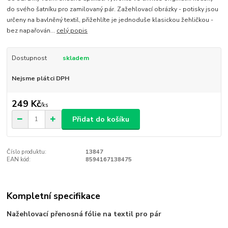
do svého šatníku pro zamilovaný pár. Zažehlovací obrázky - potisky jsou
určeny na bavlněný textil, přižehlíte je jednoduše klasickou žehličkou -
bez napařován...
celý popis
Dostupnost
skladem
Nejsme plátci DPH
249 Kč
/
ks
Přidat do košíku
Číslo produktu:
13847
EAN kód:
8594167138475
Kompletní specifikace
Nažehlovací přenosná fólie na textil pro pár