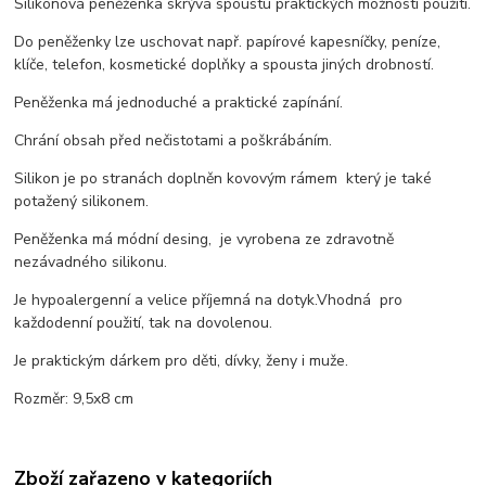
Silikonová peněženka skrývá spoustu praktických možností použití.
Do peněženky lze uschovat např. papírové kapesníčky, peníze,
klíče, telefon, kosmetické doplňky a spousta jiných drobností.
Peněženka má jednoduché a praktické zapínání.
Chrání obsah před nečistotami a poškrábáním.
Silikon je po stranách doplněn kovovým rámem který je také
potažený silikonem.
Peněženka má módní desing, je vyrobena ze zdravotně
nezávadného silikonu.
Je hypoalergenní a velice příjemná na dotyk.Vhodná pro
každodenní použití, tak na dovolenou.
Je praktickým dárkem pro děti, dívky, ženy i muže.
Rozměr: 9,5x8 cm
Zboží zařazeno v kategoriích