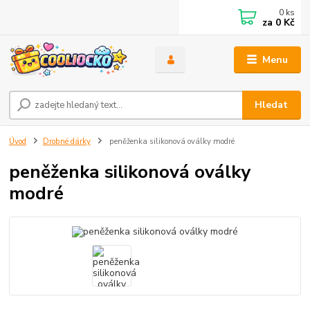
0
ks
za
0 Kč
Menu
Hledat
Úvod
Drobné dárky
peněženka silikonová oválky modré
peněženka silikonová oválky
modré