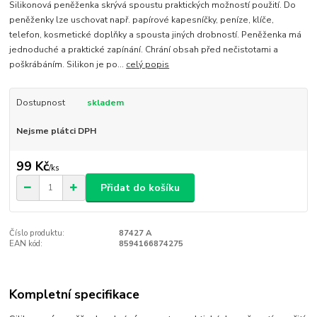
Silikonová peněženka skrývá spoustu praktických možností použití. Do
peněženky lze uschovat např. papírové kapesníčky, peníze, klíče,
telefon, kosmetické doplňky a spousta jiných drobností. Peněženka má
jednoduché a praktické zapínání. Chrání obsah před nečistotami a
poškrábáním. Silikon je po...
celý popis
Dostupnost
skladem
Nejsme plátci DPH
99 Kč
/
ks
Přidat do košíku
Číslo produktu:
87427 A
EAN kód:
8594166874275
Kompletní specifikace