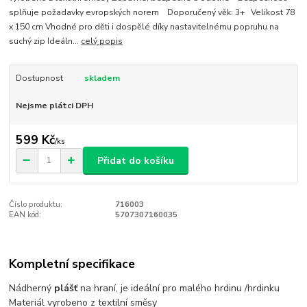
splňuje požadavky evropských norem Doporučený věk: 3+ Velikost 78
x 150 cm Vhodné pro děti i dospělé díky nastavitelnému popruhu na
suchý zip Ideáln...
celý popis
Dostupnost
skladem
Nejsme plátci DPH
599 Kč
/
ks
Přidat do košíku
Číslo produktu:
716003
EAN kód:
5707307160035
Kompletní specifikace
Nádherný
plášť
na hraní, je ideální pro malého hrdinu /hrdinku
Materiál vyrobeno z textilní směsy