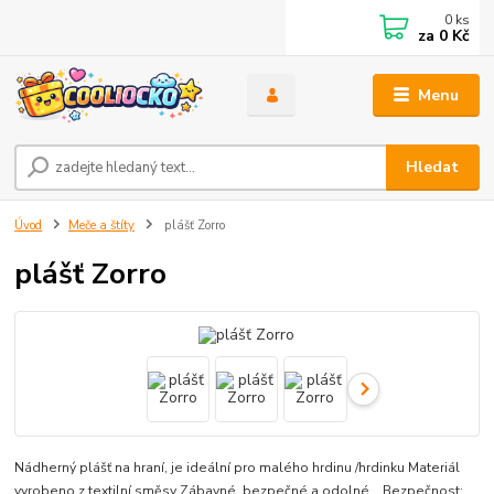
0
ks
za
0 Kč
Menu
Hledat
Úvod
Meče a štíty
plášť Zorro
plášť Zorro
Nádherný plášť na hraní, je ideální pro malého hrdinu /hrdinku Materiál
vyrobeno z textilní směsy Zábavné, bezpečné a odolné Bezpečnost: