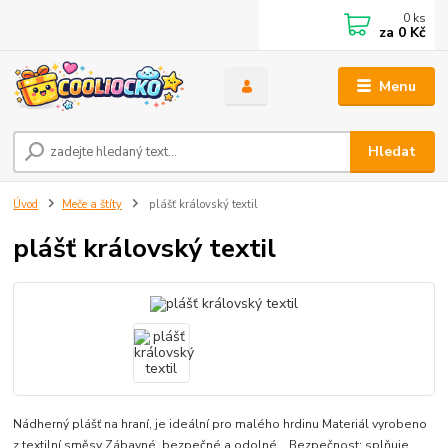
0
ks
za
0 Kč
Menu
Hledat
Úvod
Meče a štíty
plášť královský textil
plášť královský textil
Nádherný plášť na hraní, je ideální pro malého hrdinu Materiál vyrobeno
z textilní směsy Zábavné, bezpečné a odolné Bezpečnost: splňuje