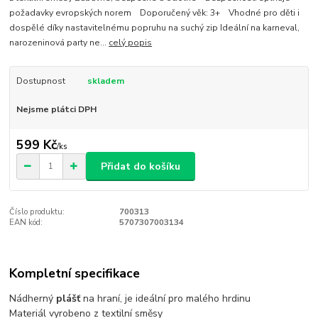
požadavky evropských norem Doporučený věk: 3+ Vhodné pro děti i
dospělé díky nastavitelnému popruhu na suchý zip Ideální na karneval,
narozeninová party ne...
celý popis
Dostupnost
skladem
Nejsme plátci DPH
599 Kč
/
ks
Přidat do košíku
Číslo produktu:
700313
EAN kód:
5707307003134
Kompletní specifikace
Nádherný
plášť
na hraní, je ideální pro malého hrdinu
Materiál vyrobeno z textilní směsy