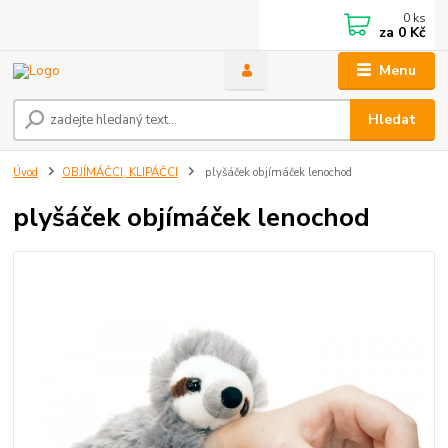
0
ks
za
0 Kč
Menu
Hledat
Úvod
OBJÍMÁČCI, KLIPÁČCI
plyšáček objímáček lenochod
plyšáček objímáček lenochod