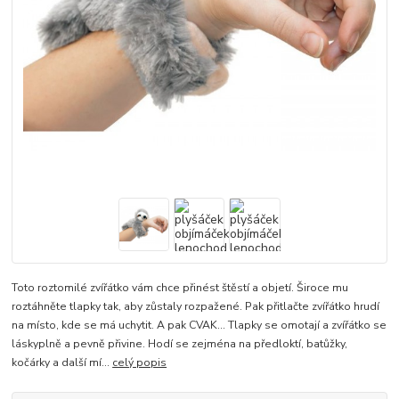
Toto roztomilé zvířátko vám chce přinést štěstí a objetí. Široce mu
roztáhněte tlapky tak, aby zůstaly rozpažené. Pak přitlačte zvířátko hrudí
na místo, kde se má uchytit. A pak CVAK… Tlapky se omotají a zvířátko se
láskyplně a pevně přivine. Hodí se zejména na předloktí, batůžky,
kočárky a další mí...
celý popis