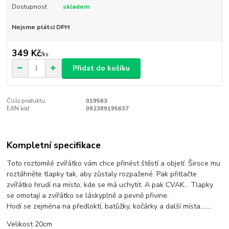
Dostupnost
skladem
Nejsme plátci DPH
349 Kč
/
ks
Přidat do košíku
Číslo produktu:
019563
EAN kód:
092389195637
Kompletní specifikace
Toto roztomilé zvířátko vám chce přinést štěstí a objetí. Široce mu
roztáhněte tlapky tak, aby zůstaly rozpažené. Pak přitlačte
zvířátko hrudí na místo, kde se má uchytit. A pak CVAK… Tlapky
se omotají a zvířátko se láskyplně a pevně přivine.
Hodí se zejména na předloktí, batůžky, kočárky a další místa…….
Velikost 20cm