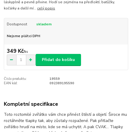
láskyplně a pevně přivine. Hodí se zejména na předloktí, batůžky,
kočárky a další mí...
celý popis
Dostupnost
skladem
Nejsme plátci DPH
349 Kč
/
ks
Přidat do košíku
Číslo produktu:
19559
EAN kód:
092389195590
Kompletní specifikace
Toto roztomilé zvířátko vám chce přinést štěstí a objetí. Široce mu
roztáhněte tlapky tak, aby zůstaly rozpažené. Pak přitlačte
zvířátko hrudí na místo, kde se má uchytit. A pak CVAK… Tlapky