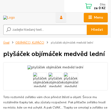
0
ks
za
0 Kč
Menu
Hledat
Úvod
OBJÍMÁČCI, KLIPÁČCI
plyšáček objímáček medvěd lední
plyšáček objímáček medvěd lední
Toto roztomilé zvířátko vám chce přinést štěstí a objetí. Široce mu
roztáhněte tlapky tak, aby zůstaly rozpažené. Pak přitlačte zvířátko hrudí
na místo, kde se má uchytit. A pak CVAK… Tlapky se omotají a zvířátko se