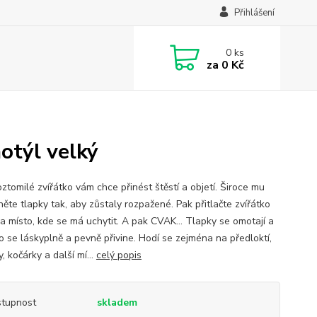
Přihlášení
0
ks
za
0 Kč
motýl velký
ztomilé zvířátko vám chce přinést štěstí a objetí. Široce mu
ěte tlapky tak, aby zůstaly rozpažené. Pak přitlačte zvířátko
na místo, kde se má uchytit. A pak CVAK… Tlapky se omotají a
ko se láskyplně a pevně přivine. Hodí se zejména na předloktí,
, kočárky a další mí...
celý popis
tupnost
skladem