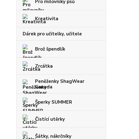
Pro milovníky psů
Kreativita
Dárek pro učitelky, učitele
Brož špendlík
Zrcátka
Peněženky ShagWear
Canada
Šperky SUMMER
Čistící utěrky
Šátky, nákrčníky