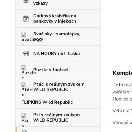
vzkazy
Dárková krabička na
bankovky v injekcích
Svačinky - samolepky,
boxy
NA HOUBY nůž, taška
Puzzle s fantazií
Komple
Ptáci s reálným zvukem
Toto rozt
WILD REPUBLIC
zvířátko 
Hodí se z
FLIPKINS Wild Republic
Velikost
Psi s reálným zvukem
WILD REPUBLIC
Vhodné pr