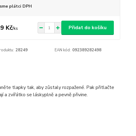
sme plátci DPH
9 Kč
Přidat do košíku
/
ks
roduktu:
28249
EAN kód:
092389282498
hněte tlapky tak, aby zůstaly rozpažené. Pak přitlačte
í a zvířátko se láskyplně a pevně přivine.