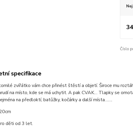
Nej
34
Číslo p
tní specifikace
omilé zvířátko vám chce přinést štěstí a objetí. Široce mu roztá
hrudí na místo, kde se má uchytit. A pak CVAK… Tlapky se omotaj
ejména na předloktí, batůžky, kočárky a další místa…….
 20cm
o děti od 3 let.