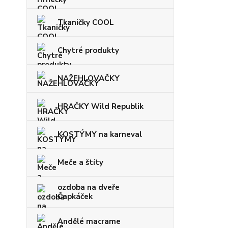
Tkaničky COOL
Chytré produkty
NAŽEHLOVAČKY
HRAČKY Wild Republik
KOSTÝMY na karneval
Meče a štíty
ozdoba na dveře
Čapkáček
Andělé macrame