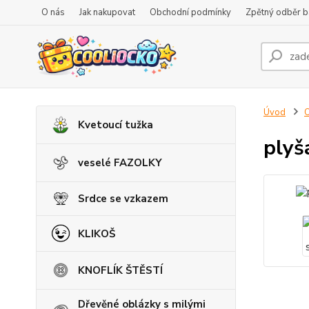
O nás
Jak nakupovat
Obchodní podmínky
Zpětný odběr ba
Úvod
O
Kvetoucí tužka
plyš
veselé FAZOLKY
Srdce se vzkazem
KLIKOŠ
KNOFLÍK ŠTĚSTÍ
Dřevěné oblázky s milými