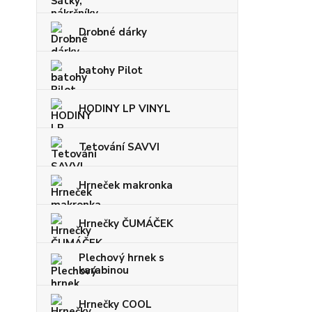
Drobné dárky
batohy Pilot
HODINY LP VINYL
Tetování SAVVI
Hrneček makronka
Hrnečky ČUMÁČEK
Plechový hrnek s
karabinou
Hrnečky COOL