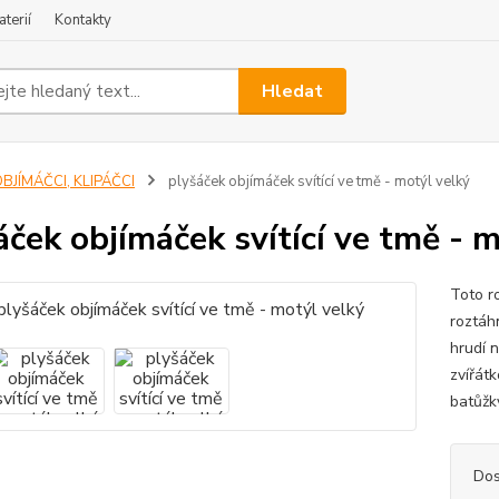
terií
Kontakty
Hledat
BJÍMÁČCI, KLIPÁČCI
plyšáček objímáček svítící ve tmě - motýl velký
áček objímáček svítící ve tmě - 
Toto ro
roztáhn
hrudí 
zvířát
batůžky
Dos