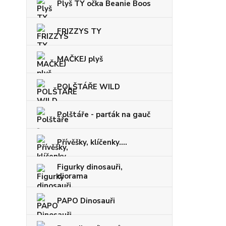
Plyš TY očka Beanie Boos
FRIZZYS TY
MAČKEJ plyš
POLŠTÁŘE WILD
Polštáře - parťák na gauč
Přívěšky, klíčenky....
Figurky dinosauři,
diorama
PAPO Dinosauři