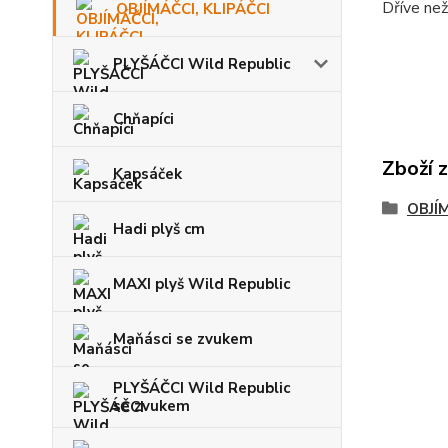
Dříve než
OBJÍMÁČCI, KLIPÁČCI
PLYŠÁČCI Wild Republic
Chňapíci
Zboží 
Kapsáček
OBJÍM
Hadi plyš cm
MAXI plyš Wild Republic
Maňásci se zvukem
PLYŠÁČCI Wild Republic
se zvukem