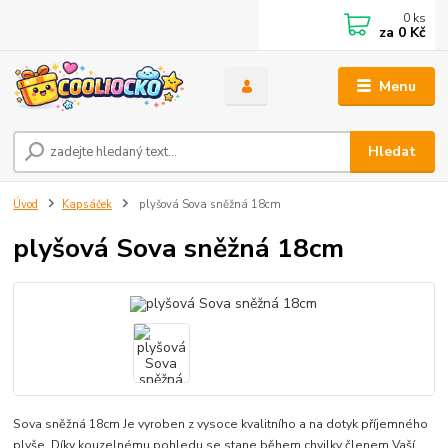
0
ks
za
0 Kč
Menu
Hledat
Úvod
Kapsáček
plyšová Sova sněžná 18cm
plyšová Sova sněžná 18cm
Sova sněžná 18cm Je vyroben z vysoce kvalitního a na dotyk příjemného
plyše. Díky kouzelnému pohledu se stane během chvilky členem Vaší