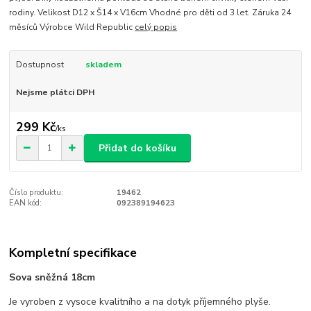
rodiny. Velikost D12 x Š14 x V16cm Vhodné pro děti od 3 let. Záruka 24
měsíců Výrobce Wild Republic
celý popis
Dostupnost
skladem
Nejsme plátci DPH
299 Kč
/
ks
Přidat do košíku
Číslo produktu:
19462
EAN kód:
092389194623
Kompletní specifikace
Sova sněžná 18cm
Je vyroben z vysoce kvalitního a na dotyk příjemného plyše.