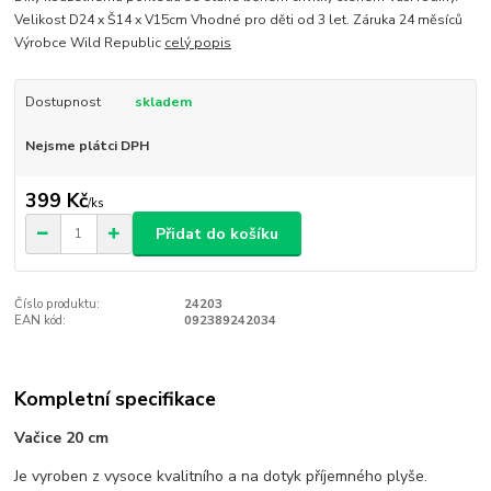
Velikost D24 x Š14 x V15cm Vhodné pro děti od 3 let. Záruka 24 měsíců
Výrobce Wild Republic
celý popis
Dostupnost
skladem
Nejsme plátci DPH
399 Kč
/
ks
Přidat do košíku
Číslo produktu:
24203
EAN kód:
092389242034
Kompletní specifikace
Vačice 20 cm
Je vyroben z vysoce kvalitního a na dotyk příjemného plyše.