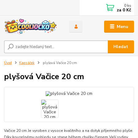
0
ks
za
0 Kč
Menu
Hledat
Úvod
Kapsáček
plyšová Vačice 20 cm
plyšová Vačice 20 cm
Vačice 20 cm Je vyroben z vysoce kvalitního a na dotyk příjemného plyše.
Díky kouzelnému pohledu se stane během chvilky členem Vaší rodiny.