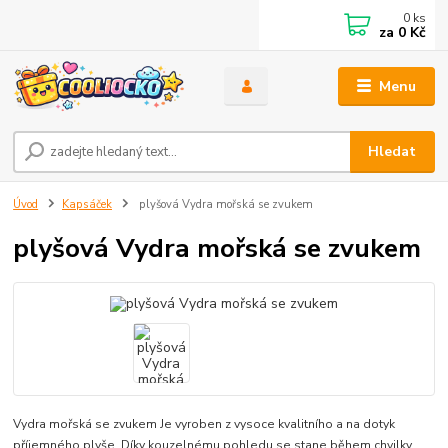
0
ks
za
0 Kč
Menu
Hledat
Úvod
Kapsáček
plyšová Vydra mořská se zvukem
plyšová Vydra mořská se zvukem
Vydra mořská se zvukem Je vyroben z vysoce kvalitního a na dotyk
příjemného plyše. Díky kouzelnému pohledu se stane během chvilky