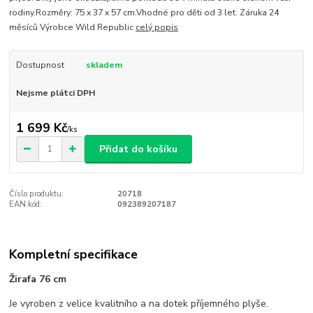
rodiny.Rozměry: 75 x 37 x 57 cm.Vhodné pro děti od 3 let. Záruka 24
měsíců Výrobce Wild Republic
celý popis
Dostupnost
skladem
Nejsme plátci DPH
1 699 Kč
/
ks
Přidat do košíku
Číslo produktu:
20718
EAN kód:
092389207187
Kompletní specifikace
Žirafa 76 cm
Je vyroben z velice kvalitního a na dotek příjemného plyše.