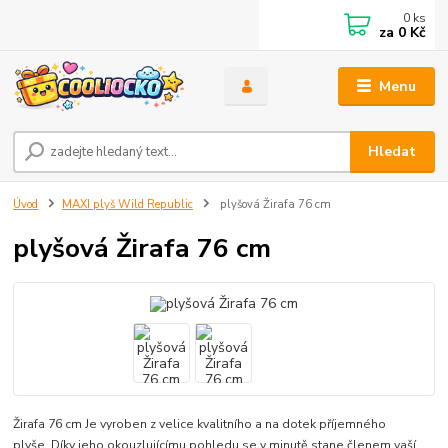
0
ks
za
0 Kč
Menu
Hledat
Úvod
MAXI plyš Wild Republic
plyšová Žirafa 76 cm
plyšová Žirafa 76 cm
Žirafa 76 cm Je vyroben z velice kvalitního a na dotek příjemného
plyše. Díky jeho okouzlujícímu pohledu se v minutě stane členem vaší