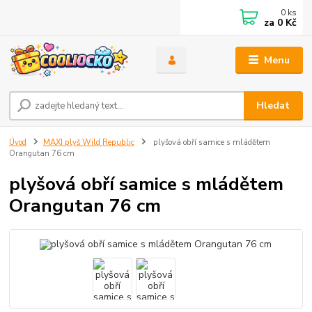
0
ks
za
0 Kč
Menu
Hledat
Úvod
MAXI plyš Wild Republic
plyšová obří samice s mládětem
Orangutan 76 cm
plyšová obří samice s mládětem
Orangutan 76 cm