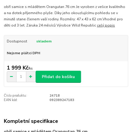
obří samice s mládětem Orangutan 76 cm Je vyroben z velice kvalitního
a na dotek příjemného plyše. Díky jeho okouzlujícímu pohledu se v
minutě stane členem vaší rodiny. Rozměry: 47 x 43 x 62 cm.Vhodné pro
děti od 3 let. Záruka 24 měsíců Výrobce Wild Republic
celý popis
Dostupnost
skladem
Nejsme plátci DPH
1 999 Kč
/
ks
Přidat do košíku
Číslo produktu:
24718
EAN kód:
092389247183
Kompletní specifikace
obří samice s mládětem Orangutan 76 cm