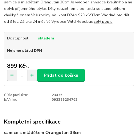
samice s mládětem Orangutan 38cm Je vyroben z vysoce kvalitního a na
dotyk příjemného plyše. Díky kouzelnému pohledu se stane během
chvilky členem Vaší rodiny. Velikost D24 x Š23 x V33cm Vhodné pro děti
od 3 let. Záruka 24 měsíců Výrobce Wild Republic
celý popis
Dostupnost
skladem
Nejsme plátci DPH
899 Kč
/
ks
Přidat do košíku
Číslo produktu:
23476
EAN kód:
092389234763
Kompletní specifikace
samice s mládětem Orangutan 38cm