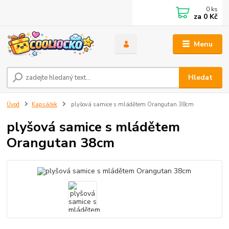
0
ks
za
0 Kč
Menu
Hledat
Úvod
Kapsáček
plyšová samice s mládětem Orangutan 38cm
plyšová samice s mládětem
Orangutan 38cm