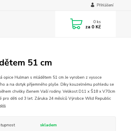
Přihlášení
0
ks
za
0 Kč
ádětem 51 cm
á opice Hulman s mládětem 51 cm Je vyroben z vysoce
ního a na dotyk příjemného plyše. Díky kouzelnému pohledu se
během chvilky členem Vaší rodiny. Velikost D11 x Š18 x V70cm
 pro děti od 3 let. Záruka 24 měsíců Výrobce Wild Republic
opis
tupnost
skladem