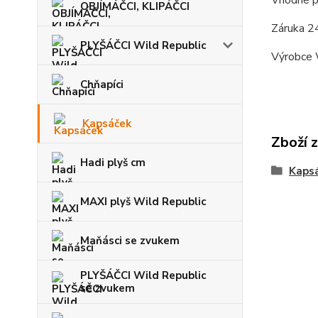
Vhodné pr
OBJÍMÁČCI, KLIPÁČCI
Záruka 2
PLYŠÁČCI Wild Republic
Výrobce 
Chňapíci
Kapsáček
Zboží 
Hadi plyš cm
Kaps
MAXI plyš Wild Republic
Maňásci se zvukem
PLYŠÁČCI Wild Republic
se zvukem