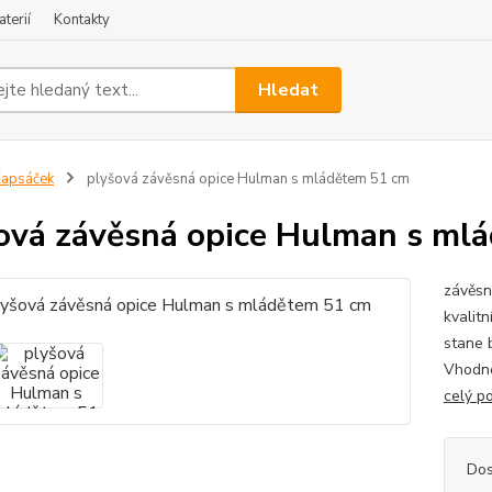
terií
Kontakty
Hledat
apsáček
plyšová závěsná opice Hulman s mládětem 51 cm
ová závěsná opice Hulman s ml
závěsn
kvalit
stane 
Vhodné
celý p
Dos