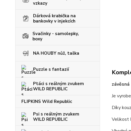
vzkazy
Dárková krabička na
bankovky v injekcích
Svačinky - samolepky,
boxy
NA HOUBY nůž, taška
Puzzle s fantazií
Komple
Ptáci s reálným zvukem
závěsná
WILD REPUBLIC
Je vyrobe
FLIPKINS Wild Republic
Díky kou
Psi s reálným zvukem
Velikost
WILD REPUBLIC