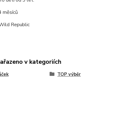
o děti od 3 let.
4 měsíců
Wild Republic
zařazeno v kategoriích
áček
TOP výběr