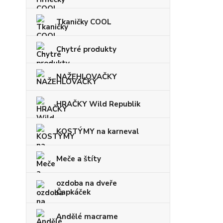
Tkaničky COOL
Chytré produkty
NAŽEHLOVAČKY
HRAČKY Wild Republik
KOSTÝMY na karneval
Meče a štíty
ozdoba na dveře
Čapkáček
Andělé macrame