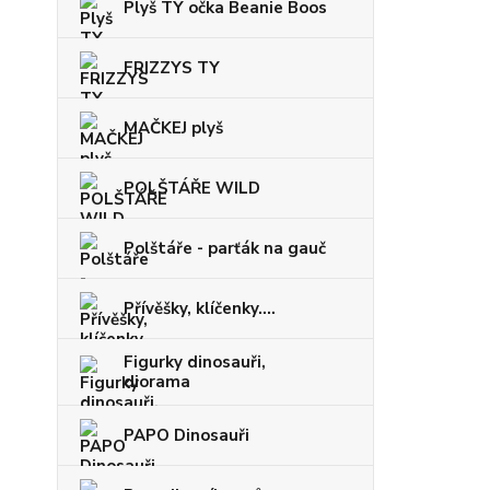
Plyš TY očka Beanie Boos
FRIZZYS TY
MAČKEJ plyš
POLŠTÁŘE WILD
Polštáře - parťák na gauč
Přívěšky, klíčenky....
Figurky dinosauři,
diorama
PAPO Dinosauři