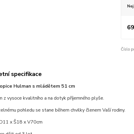
Nej
69
Číslo p
tní specifikace
 opice Hulman s mládětem 51 cm
n z vysoce kvalitního a na dotyk příjemného plyše.
zelnému pohledu se stane během chvilky členem Vaší rodiny.
 D11 x Š18 x V70cm