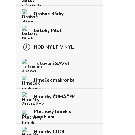
Drobné dárky
batohy Pilot
HODINY LP VINYL
Tetování SAVVI
Hrneček makronka
Hrnečky ČUMÁČEK
Plechový hrnek s
karabinou
Hrnečky COOL