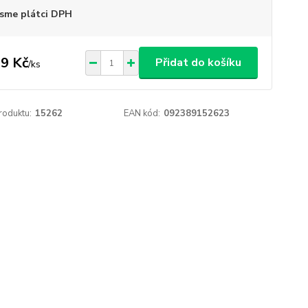
sme plátci DPH
9 Kč
Přidat do košíku
/
ks
roduktu:
15262
EAN kód:
092389152623