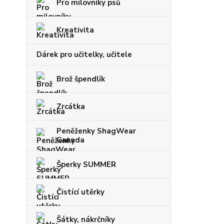
Pro milovníky psů
Kreativita
Dárek pro učitelky, učitele
Brož špendlík
Zrcátka
Peněženky ShagWear
Canada
Šperky SUMMER
Čistící utěrky
Šátky, nákrčníky