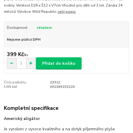
rodiny. Velikost D26 x Š12 x V7cm Vhodné pro děti od 3 let. Záruka 24
měsíců Výrobce Wild Republic
celý popis
Dostupnost
skladem
Nejsme plátci DPH
399 Kč
/
ks
Přidat do košíku
Číslo produktu:
23322
EAN kód:
092389233223
Kompletní specifikace
Americký aligátor
Je vyroben z vysoce kvalitního a na dotyk příjemného plyše.