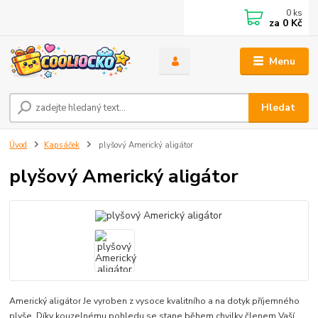
0
ks
za
0 Kč
Menu
Hledat
Úvod
Kapsáček
plyšový Americký aligátor
plyšový Americký aligátor
Americký aligátor Je vyroben z vysoce kvalitního a na dotyk příjemného
plyše. Díky kouzelnému pohledu se stane během chvilky členem Vaší