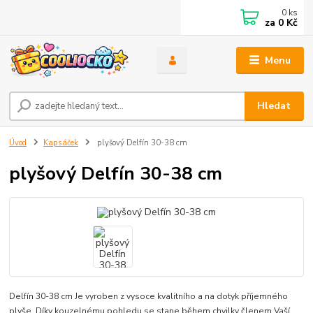
0
ks
za
0 Kč
Menu
Hledat
Úvod
Kapsáček
plyšový Delfín 30-38 cm
plyšový Delfín 30-38 cm
Delfín 30-38 cm Je vyroben z vysoce kvalitního a na dotyk příjemného
plyše. Díky kouzelnému pohledu se stane během chvilky členem Vaší