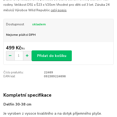
rodiny. Velikost D51 x Š23 x V20cm Vhodné pro děti od 3 let. Záruka 24
měsíců Výrobce Wild Republic
celý popis
Dostupnost
skladem
Nejsme plátci DPH
499 Kč
/
ks
Přidat do košíku
Číslo produktu:
22469
EAN kód:
092389224696
Kompletní specifikace
Delfín 30-38 cm
Je vyroben z vysoce kvalitního a na dotyk příjemného plyše.