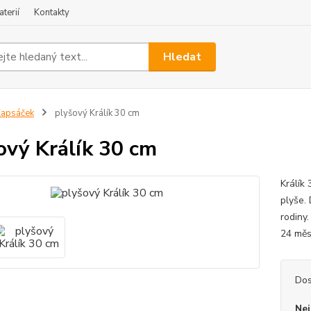
terií
Kontakty
Hledat
apsáček
plyšový Králík 30 cm
ový Králík 30 cm
Králík
plyše.
rodiny
24 měs
Dos
Nej