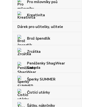
Pro milovníky psů
Kreativita
Dárek pro učitelky, učitele
Brož špendlík
Zrcátka
Peněženky ShagWear
Canada
Šperky SUMMER
Čistící utěrky
Šátky, nákrčníky