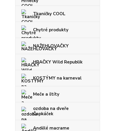
Tkaničky COOL
Chytré produkty
NAŽEHLOVAČKY
HRAČKY Wild Republik
KOSTÝMY na karneval
Meče a štíty
ozdoba na dveře
Čapkáček
Andělé macrame