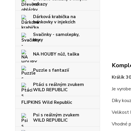
vzkazy
Dárková krabička na
bankovky v injekcích
Svačinky - samolepky,
boxy
NA HOUBY nůž, taška
Komple
Puzzle s fantazií
Králík 3
Ptáci s reálným zvukem
Je vyrobe
WILD REPUBLIC
Díky kou
FLIPKINS Wild Republic
Velikost
Psi s reálným zvukem
WILD REPUBLIC
Vhodné pr