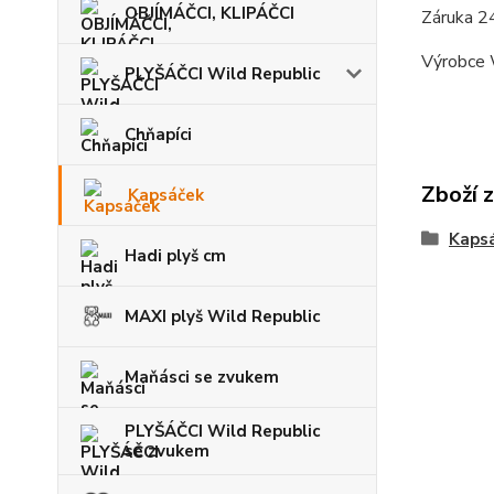
OBJÍMÁČCI, KLIPÁČCI
Záruka 2
Výrobce 
PLYŠÁČCI Wild Republic
Chňapíci
Zboží 
Kapsáček
Kaps
Hadi plyš cm
MAXI plyš Wild Republic
Maňásci se zvukem
PLYŠÁČCI Wild Republic
se zvukem