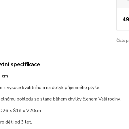
49
Číslo p
tní specifikace
0 cm
n z vysoce kvalitního a na dotyk příjemného plyše.
zelnému pohledu se stane během chvilky členem Vaší rodiny.
 D26 x Š18 x V20cm
o děti od 3 let.