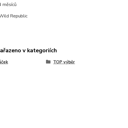
4 měsíců
Wild Republic
zařazeno v kategoriích
áček
TOP výběr