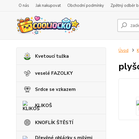
O nás
Jak nakupovat
Obchodní podmínky
Zpětný odběr ba
Úvod
K
Kvetoucí tužka
plyš
veselé FAZOLKY
Srdce se vzkazem
KLIKOŠ
KNOFLÍK ŠTĚSTÍ
Dřevěné oblázky s milými