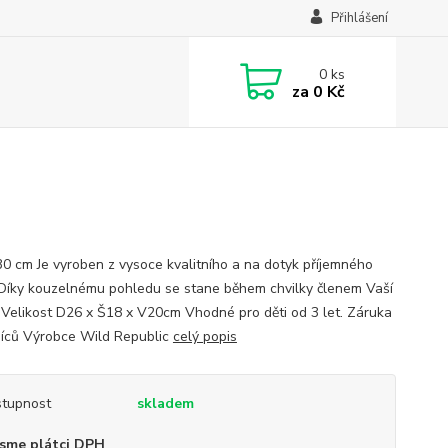
Přihlášení
0
ks
za
0 Kč
 30 cm Je vyroben z vysoce kvalitního a na dotyk příjemného
 Díky kouzelnému pohledu se stane během chvilky členem Vaší
. Velikost D26 x Š18 x V20cm Vhodné pro děti od 3 let. Záruka
íců Výrobce Wild Republic
celý popis
tupnost
skladem
sme plátci DPH