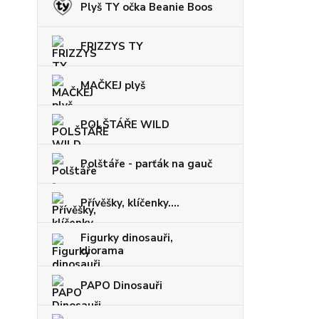
Plyš TY očka Beanie Boos
FRIZZYS TY
MAČKEJ plyš
POLŠTÁŘE WILD
Polštáře - parťák na gauč
Přívěšky, klíčenky....
Figurky dinosauři,
diorama
PAPO Dinosauři