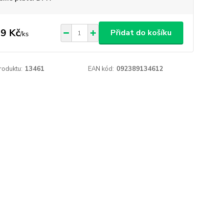
9 Kč
Přidat do košíku
/
ks
roduktu:
13461
EAN kód:
092389134612