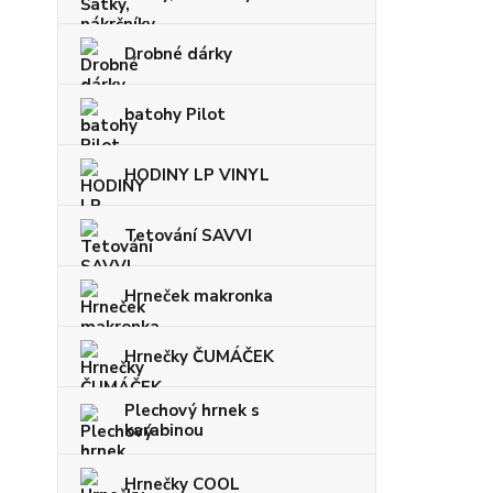
Drobné dárky
batohy Pilot
HODINY LP VINYL
Tetování SAVVI
Hrneček makronka
Hrnečky ČUMÁČEK
Plechový hrnek s
karabinou
Hrnečky COOL