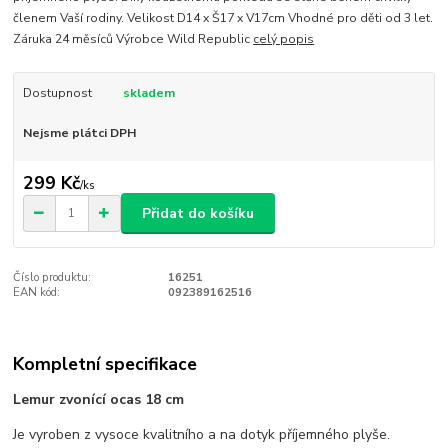
členem Vaší rodiny. Velikost D14 x Š17 x V17cm Vhodné pro děti od 3 let.
Záruka 24 měsíců Výrobce Wild Republic
celý popis
Dostupnost
skladem
Nejsme plátci DPH
299 Kč
/
ks
Přidat do košíku
Číslo produktu:
16251
EAN kód:
092389162516
Kompletní specifikace
Lemur zvonící ocas 18 cm
Je vyroben z vysoce kvalitního a na dotyk příjemného plyše.