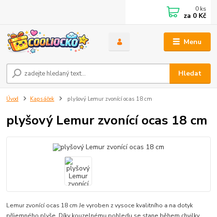
0
ks
za
0 Kč
Menu
Hledat
Úvod
Kapsáček
plyšový Lemur zvonící ocas 18 cm
plyšový Lemur zvonící ocas 18 cm
Lemur zvonící ocas 18 cm Je vyroben z vysoce kvalitního a na dotyk
příjemného plyše. Díky kouzelnému pohledu se stane během chvilky