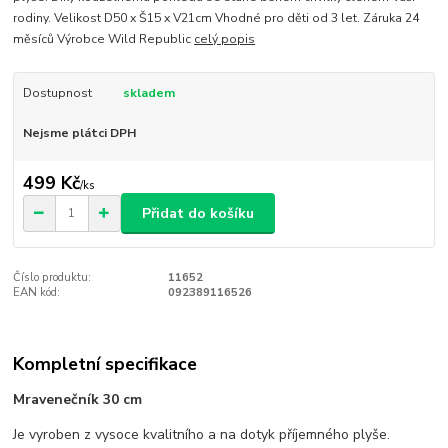
rodiny. Velikost D50 x Š15 x V21cm Vhodné pro děti od 3 let. Záruka 24
měsíců Výrobce Wild Republic
celý popis
Dostupnost
skladem
Nejsme plátci DPH
499 Kč
/
ks
Přidat do košíku
Číslo produktu:
11652
EAN kód:
092389116526
Kompletní specifikace
Mravenečník 30 cm
Je vyroben z vysoce kvalitního a na dotyk příjemného plyše.