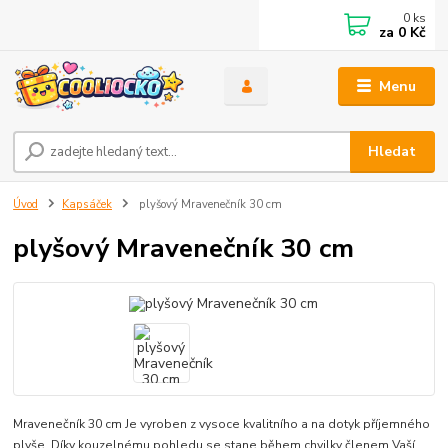
0
ks
za
0 Kč
Menu
Hledat
Úvod
Kapsáček
plyšový Mravenečník 30 cm
plyšový Mravenečník 30 cm
Mravenečník 30 cm Je vyroben z vysoce kvalitního a na dotyk příjemného
plyše. Díky kouzelnému pohledu se stane během chvilky členem Vaší