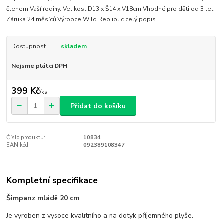
členem Vaší rodiny. Velikost D13 x Š14 x V18cm Vhodné pro děti od 3 let.
Záruka 24 měsíců Výrobce Wild Republic
celý popis
Dostupnost
skladem
Nejsme plátci DPH
399 Kč
/
ks
Přidat do košíku
Číslo produktu:
10834
EAN kód:
092389108347
Kompletní specifikace
Šimpanz mládě 20 cm
Je vyroben z vysoce kvalitního a na dotyk příjemného plyše.