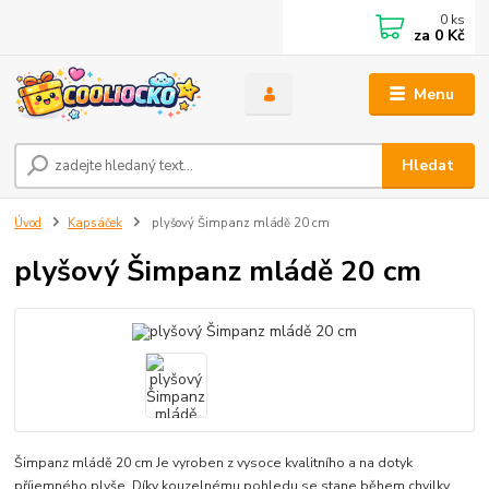
0
ks
za
0 Kč
Menu
Hledat
Úvod
Kapsáček
plyšový Šimpanz mládě 20 cm
plyšový Šimpanz mládě 20 cm
Šimpanz mládě 20 cm Je vyroben z vysoce kvalitního a na dotyk
příjemného plyše. Díky kouzelnému pohledu se stane během chvilky