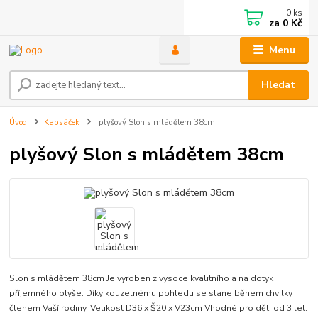
0
ks
za
0 Kč
Menu
Hledat
Úvod
Kapsáček
plyšový Slon s mládětem 38cm
plyšový Slon s mládětem 38cm
Slon s mládětem 38cm Je vyroben z vysoce kvalitního a na dotyk
příjemného plyše. Díky kouzelnému pohledu se stane během chvilky
členem Vaší rodiny. Velikost D36 x Š20 x V23cm Vhodné pro děti od 3 let.