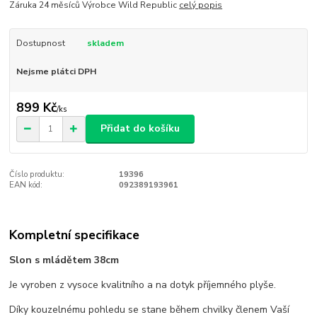
Záruka 24 měsíců Výrobce Wild Republic
celý popis
Dostupnost
skladem
Nejsme plátci DPH
899 Kč
/
ks
Přidat do košíku
Číslo produktu:
19396
EAN kód:
092389193961
Kompletní specifikace
Slon s mládětem 38cm
Je vyroben z vysoce kvalitního a na dotyk příjemného plyše.
Díky kouzelnému pohledu se stane během chvilky členem Vaší