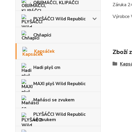
OBJÍMÁČCI, KLIPÁČCI
Záruka 2
Výrobce 
PLYŠÁČCI Wild Republic
Chňapíci
Zboží 
Kapsáček
Kaps
Hadi plyš cm
MAXI plyš Wild Republic
Maňásci se zvukem
PLYŠÁČCI Wild Republic
se zvukem