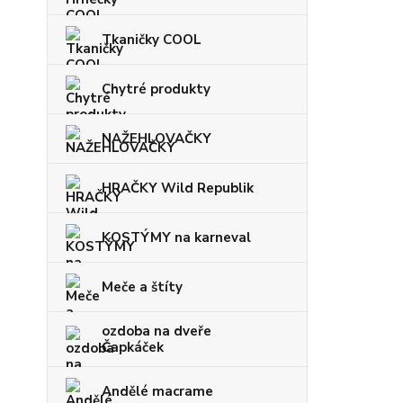
Tkaničky COOL
Chytré produkty
NAŽEHLOVAČKY
HRAČKY Wild Republik
KOSTÝMY na karneval
Meče a štíty
ozdoba na dveře
Čapkáček
Andělé macrame