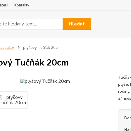
terií
Kontakty
Hledat
apsáček
plyšový Tučňák 20cm
ový Tučňák 20cm
Tučňák
plyše.
rodiny
24 měs
Dos
Nej