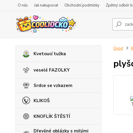
O nás
Jak nakupovat
Obchodní podmínky
Zpětný odběr ba
Úvod
K
Kvetoucí tužka
plyš
veselé FAZOLKY
Srdce se vzkazem
KLIKOŠ
KNOFLÍK ŠTĚSTÍ
Dřevěné oblázky s milými