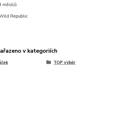
4 měsíců
Wild Republic
zařazeno v kategoriích
áček
TOP výběr