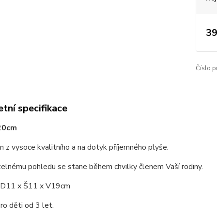
39
Číslo p
tní specifikace
20cm
n z vysoce kvalitního a na dotyk příjemného plyše.
zelnému pohledu se stane během chvilky členem Vaší rodiny.
: D11 x Š11 x V19cm
o děti od 3 let.