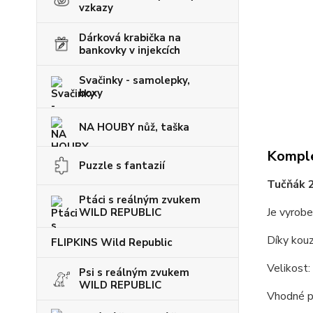
vzkazy
Dárková krabička na
bankovky v injekcích
Svačinky - samolepky,
boxy
NA HOUBY nůž, taška
Komple
Puzzle s fantazií
Tučňák 
Ptáci s reálným zvukem
Je vyrobe
WILD REPUBLIC
Díky kou
FLIPKINS Wild Republic
Velikost
Psi s reálným zvukem
WILD REPUBLIC
Vhodné pr