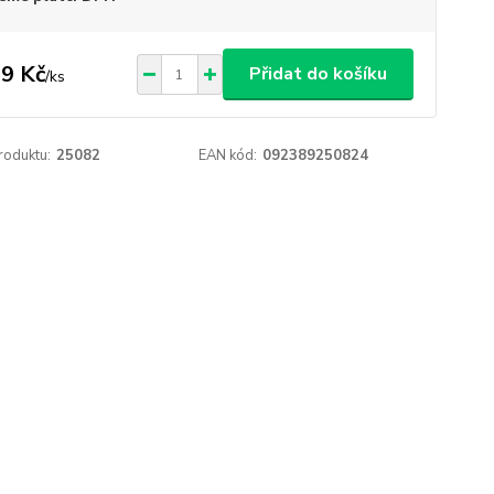
9 Kč
Přidat do košíku
/
ks
roduktu:
25082
EAN kód:
092389250824