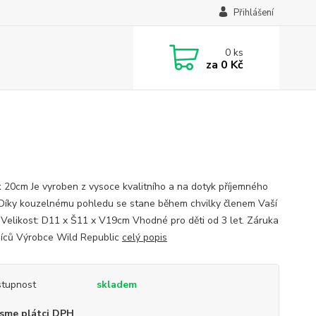
Přihlášení
0
ks
za
0 Kč
 20cm Je vyroben z vysoce kvalitního a na dotyk příjemného
 Díky kouzelnému pohledu se stane během chvilky členem Vaší
. Velikost: D11 x Š11 x V19cm Vhodné pro děti od 3 let. Záruka
íců Výrobce Wild Republic
celý popis
tupnost
skladem
sme plátci DPH