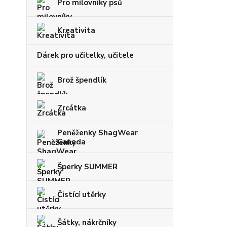
Pro milovníky psů
Kreativita
Dárek pro učitelky, učitele
Brož špendlík
Zrcátka
Peněženky ShagWear
Canada
Šperky SUMMER
Čistící utěrky
Šátky, nákrčníky