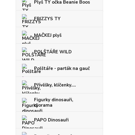
Plyš TY očka Beanie Boos
FRIZZYS TY
MAČKEJ plyš
POLŠTÁŘE WILD
Polštáře - parťák na gauč
Přívěšky, klíčenky....
Figurky dinosauři,
diorama
PAPO Dinosauři