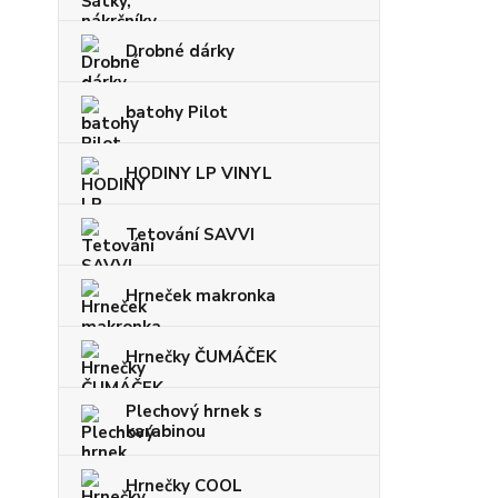
Drobné dárky
batohy Pilot
HODINY LP VINYL
Tetování SAVVI
Hrneček makronka
Hrnečky ČUMÁČEK
Plechový hrnek s
karabinou
Hrnečky COOL