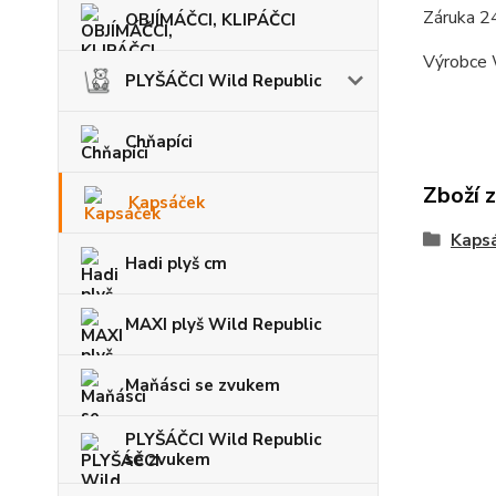
Záruka 2
OBJÍMÁČCI, KLIPÁČCI
Výrobce 
PLYŠÁČCI Wild Republic
Chňapíci
Zboží 
Kapsáček
Kaps
Hadi plyš cm
MAXI plyš Wild Republic
Maňásci se zvukem
PLYŠÁČCI Wild Republic
se zvukem