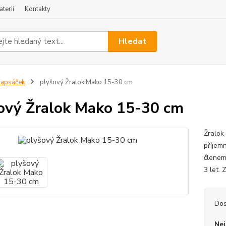
terií
Kontakty
Hledat
apsáček
plyšový Žralok Mako 15-30 cm
ový Žralok Mako 15-30 cm
Žralok
příjem
členem
3 let.
Dos
Nej