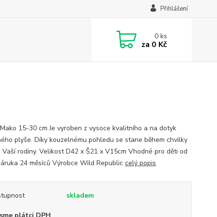
Přihlášení
0
ks
za
0 Kč
 Mako 15-30 cm Je vyroben z vysoce kvalitního a na dotyk
ného plyše. Díky kouzelnému pohledu se stane během chvilky
 Vaší rodiny. Velikost D42 x Š21 x V15cm Vhodné pro děti od
 Záruka 24 měsíců Výrobce Wild Republic
celý popis
tupnost
skladem
sme plátci DPH