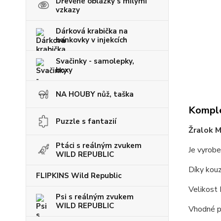
Dřevěné oblázky s milými
vzkazy
Dárková krabička na
bankovky v injekcích
Svačinky - samolepky,
boxy
NA HOUBY nůž, taška
Komple
Puzzle s fantazií
Žralok 
Ptáci s reálným zvukem
Je vyrobe
WILD REPUBLIC
Díky kou
FLIPKINS Wild Republic
Velikost
Psi s reálným zvukem
WILD REPUBLIC
Vhodné pr