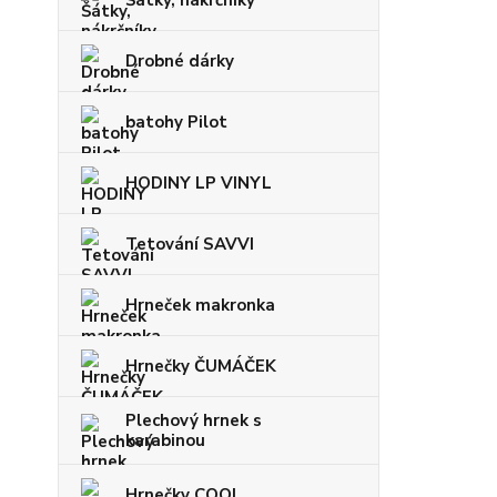
Šátky, nákrčníky
Drobné dárky
batohy Pilot
HODINY LP VINYL
Tetování SAVVI
Hrneček makronka
Hrnečky ČUMÁČEK
Plechový hrnek s
karabinou
Hrnečky COOL