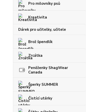
Pro milovníky psů
Kreativita
Dárek pro učitelky, učitele
Brož špendlík
Zrcátka
Peněženky ShagWear
Canada
Šperky SUMMER
Čistící utěrky