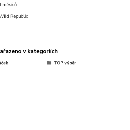
4 měsíců
Wild Republic
zařazeno v kategoriích
áček
TOP výběr