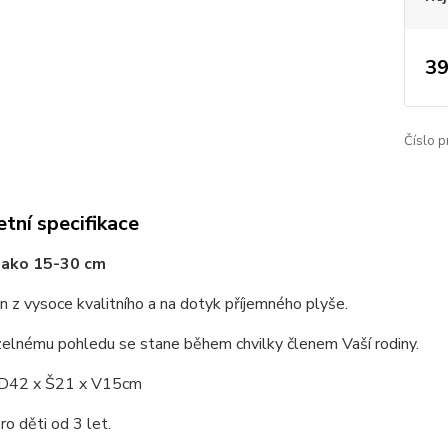
39
Číslo p
tní specifikace
Mako 15-30 cm
n z vysoce kvalitního a na dotyk příjemného plyše.
zelnému pohledu se stane během chvilky členem Vaší rodiny.
 D42 x Š21 x V15cm
o děti od 3 let.