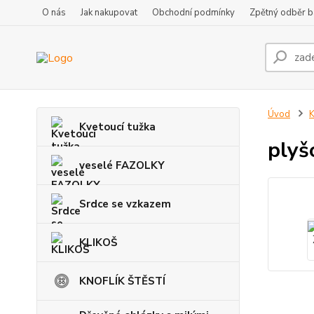
O nás
Jak nakupovat
Obchodní podmínky
Zpětný odběr ba
Úvod
K
Kvetoucí tužka
plyš
veselé FAZOLKY
Srdce se vzkazem
KLIKOŠ
KNOFLÍK ŠTĚSTÍ