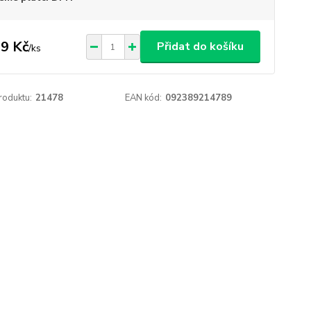
9 Kč
Přidat do košíku
/
ks
roduktu:
21478
EAN kód:
092389214789