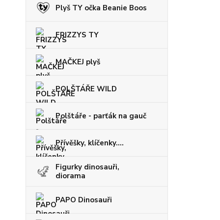
Plyš TY očka Beanie Boos
FRIZZYS TY
MAČKEJ plyš
POLŠTÁŘE WILD
Polštáře - parťák na gauč
Přívěšky, klíčenky....
Figurky dinosauři,
diorama
PAPO Dinosauři