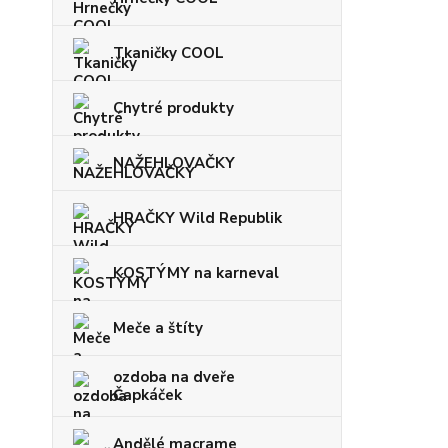
Tkaničky COOL
Chytré produkty
NAŽEHLOVAČKY
HRAČKY Wild Republik
KOSTÝMY na karneval
Meče a štíty
ozdoba na dveře
Čapkáček
Andělé macrame