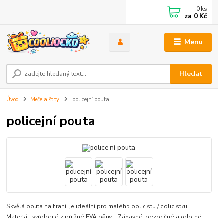
0
ks
za
0 Kč
Menu
Hledat
Úvod
Meče a štíty
policejní pouta
policejní pouta
Skvělá pouta na hraní, je ideální pro malého policistu / policistku
Materiál: vyrobené z pružné EVA pěny Zábavné, bezpečné a odolné