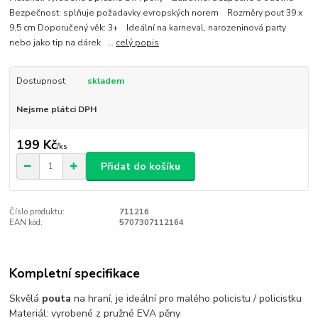
Bezpečnost: splňuje požadavky evropských norem Rozměry pout 39 x
9,5 cm Doporučený věk: 3+ Ideální na karneval, narozeninová party
nebo jako tip na dárek ...
celý popis
Dostupnost
skladem
Nejsme plátci DPH
199 Kč
/
ks
Přidat do košíku
Číslo produktu:
711216
EAN kód:
5707307112164
Kompletní specifikace
Skvělá
pouta
na hraní, je ideální pro malého policistu / policistku
Materiál: vyrobené z pružné EVA pěny