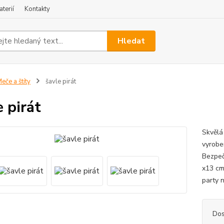
terií
Kontakty
Hledat
eče a štíty
šavle pirát
e pirát
Skvělá 
vyrob
Bezpeč
x13 cm
party 
Dos