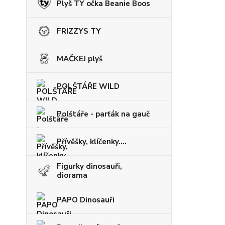
Plyš TY očka Beanie Boos
FRIZZYS TY
MAČKEJ plyš
POLŠTÁŘE WILD
Polštáře - parťák na gauč
Přívěšky, klíčenky....
Figurky dinosauři,
diorama
PAPO Dinosauři