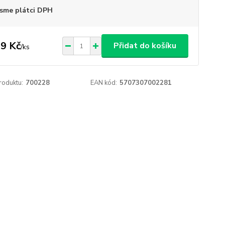
sme plátci DPH
9 Kč
Přidat do košíku
/
ks
roduktu:
700228
EAN kód:
5707307002281