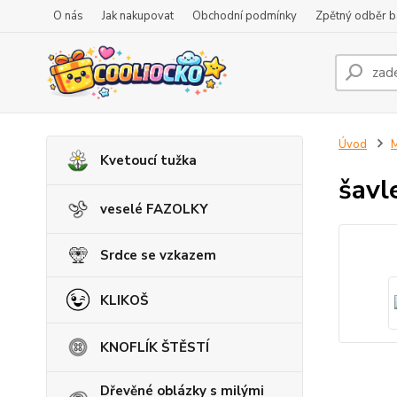
O nás
Jak nakupovat
Obchodní podmínky
Zpětný odběr ba
Úvod
M
Kvetoucí tužka
šavl
veselé FAZOLKY
Srdce se vzkazem
KLIKOŠ
KNOFLÍK ŠTĚSTÍ
Dřevěné oblázky s milými