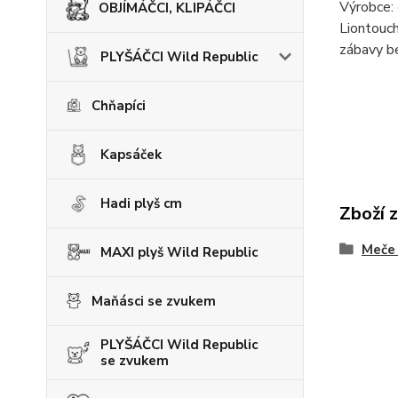
Výrobce: 
OBJÍMÁČCI, KLIPÁČCI
Liontouch
zábavy b
PLYŠÁČCI Wild Republic
Chňapíci
Kapsáček
Hadi plyš cm
Zboží 
Meče 
MAXI plyš Wild Republic
Maňásci se zvukem
PLYŠÁČCI Wild Republic
se zvukem