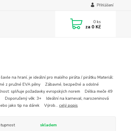
Přihlášení
0
ks
za
0 Kč
šavle na hraní, je ideální pro malého piráta / pirátku Materiál:
ené z pružné EVA pěny Zábavné, bezpečné a odolné
nost: splňuje požadavky evropských norem Délka meče 49
 Doporučený věk: 3+ Ideální na karneval, narozeninová
nebo jako tip na dárek Výrob...
celý popis
tupnost
skladem