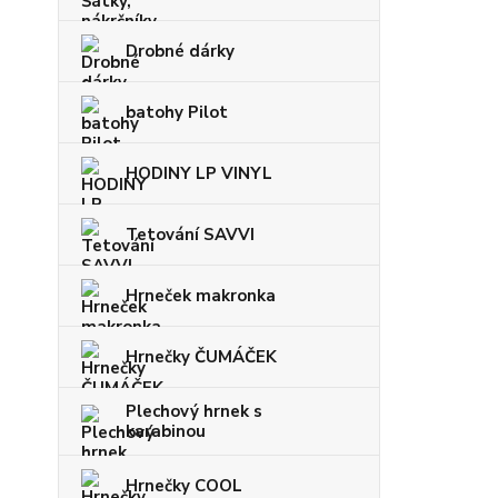
Drobné dárky
batohy Pilot
HODINY LP VINYL
Tetování SAVVI
Hrneček makronka
Hrnečky ČUMÁČEK
Plechový hrnek s
karabinou
Hrnečky COOL