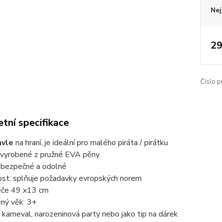
Nej
29
Číslo p
tní specifikace
avle
na hraní, je ideální pro malého piráta / pirátku
: vyrobené z pružné EVA pěny
 bezpečné a odolné
st: splňuje požadavky evropských norem
eče 49 x13 cm
ený věk: 3+
a karneval, narozeninová party nebo jako tip na dárek