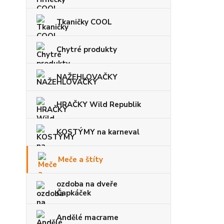
Tkaničky COOL
Chytré produkty
NAŽEHLOVAČKY
HRAČKY Wild Republik
KOSTÝMY na karneval
Meče a štíty
ozdoba na dveře
Čapkáček
Andělé macrame