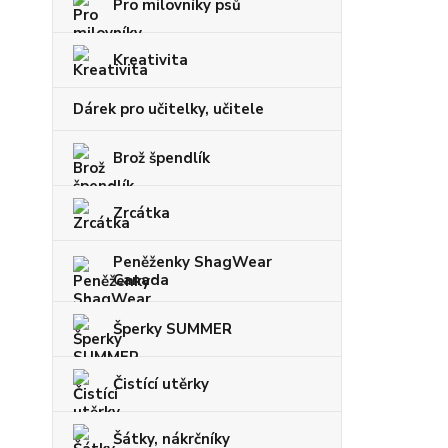
Pro milovníky psů
Kreativita
Dárek pro učitelky, učitele
Brož špendlík
Zrcátka
Peněženky ShagWear
Canada
Šperky SUMMER
Čistící utěrky
Šátky, nákrčníky