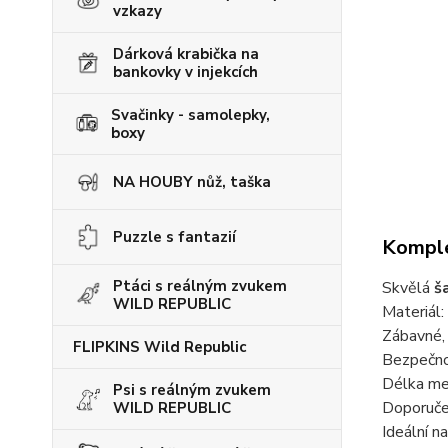
vzkazy
Dárková krabička na
bankovky v injekcích
Svačinky - samolepky,
boxy
NA HOUBY nůž, taška
Puzzle s fantazií
Komple
Ptáci s reálným zvukem
Skvělá
š
WILD REPUBLIC
Materiál
Zábavné,
FLIPKINS Wild Republic
Bezpečno
Délka m
Psi s reálným zvukem
Doporuč
WILD REPUBLIC
Ideální n