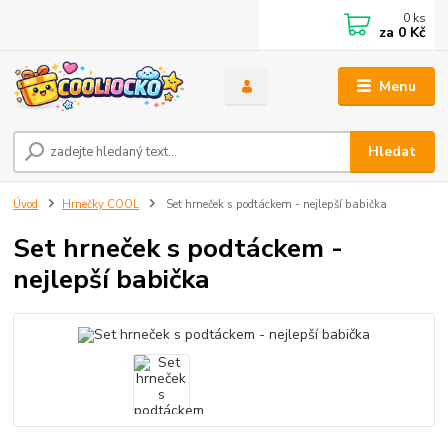
0
ks
za
0 Kč
Menu
Hledat
Úvod
Hrnečky COOL
Set hrneček s podtáckem - nejlepší babička
Set hrneček s podtáckem -
nejlepší babička