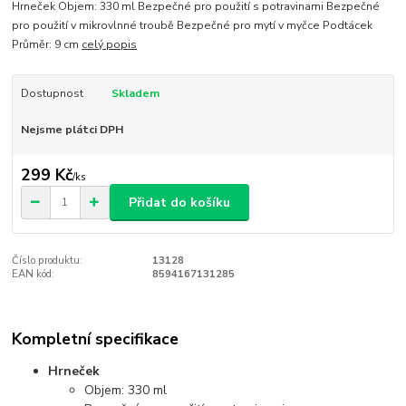
Hrneček Objem: 330 ml Bezpečné pro použití s potravinami Bezpečné
pro použití v mikrovlnné troubě Bezpečné pro mytí v myčce Podtácek
Průměr: 9 cm
celý popis
Dostupnost
Skladem
Nejsme plátci DPH
299 Kč
/
ks
Přidat do košíku
Číslo produktu:
13128
EAN kód:
8594167131285
Kompletní specifikace
Hrneček
Objem: 330 ml